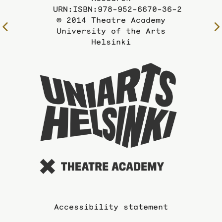
URN:ISBN:978-952-6670-36-2
© 2014 Theatre Academy
To
University of the Arts
the
Helsinki
previous
page
To
the
website
of
the
Universi
of
the
Arts
Accessibility statement