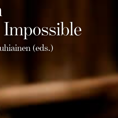
n
 Impossible
hiainen (eds.)