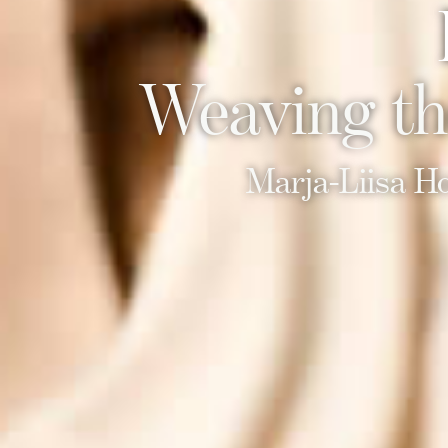
Weaving th
Marja-Liisa H