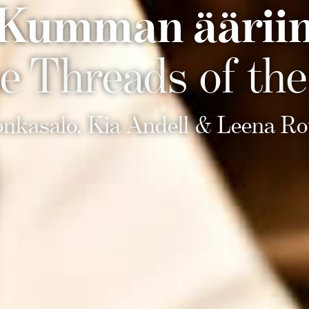
Kumman äärii
e Threads of the
onkasalo, Kia Andell & Leena Rou