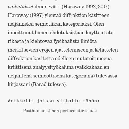
vaikutukset
ilmenevät.” (Haraway 1992, 300.)
Haraway (1997) ylentää diffraktion käsitteen
neljänneksi semiotiikan kategoriaksi. Olen
innoittunut hänen ehdotuksistaan käyttää tätä
rikasta ja kiehtovaa fysikaalista ilmiötä
merkitsevien erojen ajattelemiseen ja kehittelen
diffraktion käsitettä edelleen mutatoituneena
kriittisenä analyysityökaluna (vaikkakaan en
neljäntenä semioottisena kategoriana) tulevassa
kirjassani (Barad tulossa).
Artkkelit joissa viitattu tähän:
Post­humanistinen performa­tiivisuus: