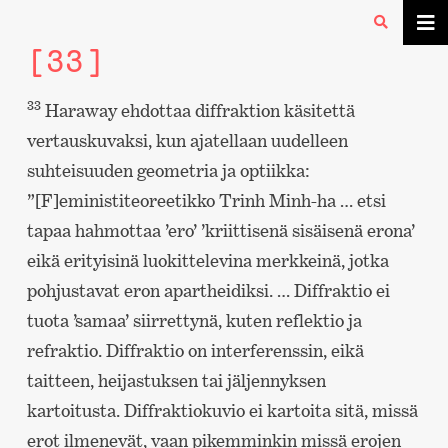
[33]
33
Haraway ehdottaa diffraktion käsitettä
vertauskuvaksi, kun ajatellaan uudelleen
suhteisuuden geometria ja optiikka:
”[F]eministiteoreetikko Trinh Minh-ha … etsi
tapaa hahmottaa ’ero’ ’kriittisenä sisäisenä erona’
eikä erityisinä luokittelevina merkkeinä, jotka
pohjustavat eron apartheidiksi. … Diffraktio ei
tuota ’samaa’ siirrettynä, kuten reflektio ja
refraktio. Diffraktio on interferenssin, eikä
taitteen, heijastuksen tai jäljennyksen
kartoitusta. Diffraktiokuvio ei kartoita sitä, missä
erot ilmenevät, vaan pikemminkin missä erojen