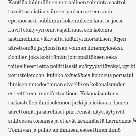
Kantilla inhimillinen moraalinen toiminta saattoi
tavoittaa aistisen ilmentymisen asteen vain
epäsuorasti, subliimin kokemuksen kautta, jossa
kuvittelukyvyn oma rajallisuus, sen kokema
aistimellinen väkivalta, kääntyi moraalisen järjen
äärettömän ja yliaistisen voiman ilmennykseksi.
Schiller, joka koki tämän johtopäätöksen sekä
taiteellisesti että poliittisesti epätyydyttäväksi, pyrki
perustelemaan, kuinka
taiteellinen
kauneus perustui
ihmisen muodostaman siveellisen kokonaisuuden
esteettiseen manifestaatioon. Kokonaisuutena
tarkastellen ihmisolennon järki ja aistisuus, hänen
äärettömät ja äärelliset piirteensä, näyttäytyivät
[1
suhteessa toisiinsa ja etsivät keskinäistä harmoniaa.
Toimivan ja puhuvan ihmisen esteettinen ilmiö