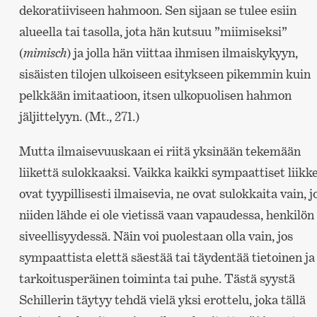
dekoratiiviseen hahmoon. Sen sijaan se tulee esiin
alueella tai tasolla, jota hän kutsuu ”miimiseksi”
(
mimisch
) ja jolla hän viittaa ihmisen ilmaiskykyyn,
sisäisten tilojen ulkoiseen esitykseen pikemmin kuin
pelkkään imitaatioon, itsen ulkopuolisen hahmon
jäljittelyyn. (Mt., 271.)
Mutta ilmaisevuuskaan ei riitä yksinään tekemään
liikettä sulokkaaksi. Vaikka kaikki sympaattiset liikk
ovat tyypillisesti ilmaisevia, ne ovat sulokkaita vain, j
niiden lähde ei ole vietissä vaan vapaudessa, henkilön
siveellisyydessä. Näin voi puolestaan olla vain, jos
sympaattista elettä säestää tai täydentää tietoinen ja
tarkoitusperäinen toiminta tai puhe. Tästä syystä
Schillerin täytyy tehdä vielä yksi erottelu, joka tällä