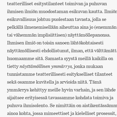
teatterilliset esitystilanteet toimivan ja puhuvan
ihmisen ilmiön muodostaman esikuvan kautta. Ilmiö
esikuvallisuus johtuu puolestaan tavasta, jolla se
pelkällä ilmenemisellään aiheuttaa aina jo (enemmän
tai vähemmän implisiittisen) näyttämöllepanonsa.
Ihmisen ilmiö on toisin sanoen lähtökohtaisesti
näyttämöllisesti ehdollistunut, ilman, että välttämätt
huomaamme sitä. Samasta syystä meillä kaikilla on
tietty
näyttämöllinen ymmärrys,
jonka mukaan
tunnistamme teatterillisesti esitykselliset tilanteet
sekä osamme kuvitella ja arvioida niitä. Tämä
ymmärrys kehittyy meille hyvin varhain, ja sen lähde
sijaitsee erityisessä tavassamme kohdata toimiva ja
puhuva ihmisolento. Se nimittäin on aistikentässäm
ainoa kohta, jossa mimeettiset ja kielelliset prosessit,