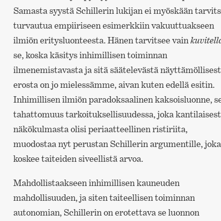
Samasta syystä Schillerin lukijan ei myöskään tarvit
turvautua empiiriseen esimerkkiin vakuuttuakseen
ilmiön eritysluonteesta. Hänen tarvitsee vain
kuvitell
se, koska käsitys inhimillisen toiminnan
ilmenemistavasta ja sitä säätelevästä näyttämöllises
erosta on jo mielessämme, aivan kuten edellä esitin.
Inhimillisen ilmiön paradoksaalinen kaksoisluonne, s
tahattomuus tarkoituksellisuudessa, joka kantilaises
näkökulmasta olisi periaatteellinen ristiriita,
muodostaa nyt perustan Schillerin argumentille, joka
koskee taiteiden siveellistä arvoa.
Mahdollistaakseen inhimillisen kauneuden
mahdollisuuden, ja siten taiteellisen toiminnan
autonomian, Schillerin on erotettava se luonnon