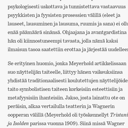
psykologisesti uskottava ja tunnistettava vastaavuus
psyykkisten ja fyysisten prosessien välillä (eleet ja
lauseet, lausuminen ja lausuma, ruumis ja sana) ei oll
enää päämäärä sinänsä. Ohjaajana ja avantgardistina
hän oli kiinnostuneempi tavasta, jolla nämä kaksi
ilmaisun tasoa saatettiin erottaa ja järjestää uudellee
Se erityinen huomio, jonka Meyerhold artikkelissaan
suo näyttelijän taiteelle, liittyy hänen vaikeuksiinsa
yhdistää traditionaalisesti koulutettujen näyttelijöid
taito symbolistisen taiteen korkeisiin esteettisiin ja
metafyysisiin ihanteisiin. Jakso, josta lainattu ote on
peräisin, alkaa vertailulla teatterin ja Wagnerin
oopperan välillä (Meyerhold oli työskennellyt
Tristan
ja Isolden
parissa vuonna 1909). Siinä missä Wagner