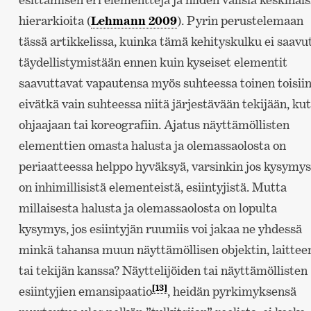
hierarkioita (
Lehmann 2009
). Pyrin perustelemaan
tässä artikkelissa, kuinka tämä kehityskulku ei saavu
täydellistymistään ennen kuin kyseiset elementit
saavuttavat vapautensa myös suhteessa toinen toisii
eivätkä vain suhteessa niitä järjestävään tekijään, ku
ohjaajaan tai koreografiin. Ajatus näyttämöllisten
elementtien omasta halusta ja olemassaolosta on
periaatteessa helppo hyväksyä, varsinkin jos kysymys
on inhimillisistä elementeistä, esiintyjistä. Mutta
millaisesta halusta ja olemassaolosta on lopulta
kysymys, jos esiintyjän ruumiis voi jakaa ne yhdessä
minkä tahansa muun näyttämöllisen objektin, laittee
tai tekijän kanssa? Näyttelijöiden tai näyttämöllisten
[13]
esiintyjien emansipaatio
, heidän pyrkimyksensä