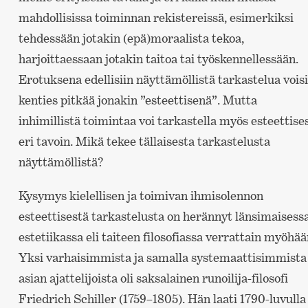
mahdollisissa toiminnan rekistereissä, esimerkiksi
tehdessään jotakin (epä)moraalista tekoa,
harjoittaessaan jotakin taitoa tai työskennellessään.
Erotuksena edellisiin näyttämöllistä tarkastelua voisi
kenties pitkää jonakin ”esteettisenä”. Mutta
inhimillistä toimintaa voi tarkastella myös esteettises
eri tavoin. Mikä tekee tällaisesta tarkastelusta
näyttämöllistä?
Kysymys kielellisen ja toimivan ihmisolennon
esteettisestä tarkastelusta on herännyt länsimaisess
estetiikassa eli taiteen filosofiassa verrattain myöhää
Yksi varhaisimmista ja samalla systemaattisimmista
asian ajattelijoista oli saksalainen runoilija-filosofi
Friedrich Schiller (1759–1805). Hän laati 1790-luvulla