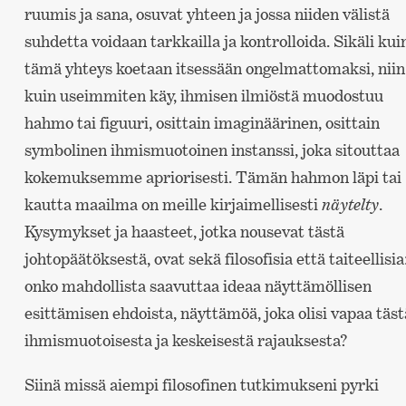
ruumis ja sana, osuvat yhteen ja jossa niiden välistä
suhdetta voidaan tarkkailla ja kontrolloida. Sikäli kui
tämä yhteys koetaan itsessään ongelmattomaksi, niin
kuin useimmiten käy, ihmisen ilmiöstä muodostuu
hahmo tai figuuri, osittain imaginäärinen, osittain
symbolinen ihmismuotoinen instanssi, joka sitouttaa
kokemuksemme apriorisesti. Tämän hahmon läpi tai
kautta maailma on meille kirjaimellisesti
näytelty
.
Kysymykset ja haasteet, jotka nousevat tästä
johtopäätöksestä, ovat sekä filosofisia että taiteellisia
onko mahdollista saavuttaa ideaa näyttämöllisen
esittämisen ehdoista, näyttämöä, joka olisi vapaa täst
ihmismuotoisesta ja keskeisestä rajauksesta?
Siinä missä aiempi filosofinen tutkimukseni pyrki