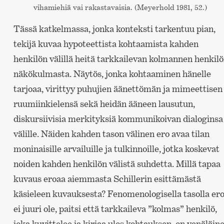
vihamiehiä vai rakastavaisia. (Meyerhold 1981, 52.)
Tässä katkelmassa, jonka konteksti tarkentuu pian,
tekijä kuvaa hypoteettista kohtaamista kahden
henkilön välillä heitä tarkkailevan kolmannen henkil
näkökulmasta. Näytös, jonka kohtaaminen hänelle
tarjoaa, virittyy puhujien äänettömän ja mimeettisen
ruumiinkielensä sekä heidän ääneen lausutun,
diskursiivisia merkityksiä kommunikoivan dialoginsa
välille. Näiden kahden tason välinen ero avaa tilan
moninaisille arvailuille ja tulkinnoille, jotka koskevat
noiden kahden henkilön välistä suhdetta. Millä tapaa
kuvaus eroaa aiemmasta Schillerin esittämästä
käsieleen kuvauksesta? Fenomenologisella tasolla er
ei juuri ole, paitsi että tarkkaileva ”kolmas” henkilö,
joka kuvittelee ja kirjaa ulos kohtauksen, on venäläin