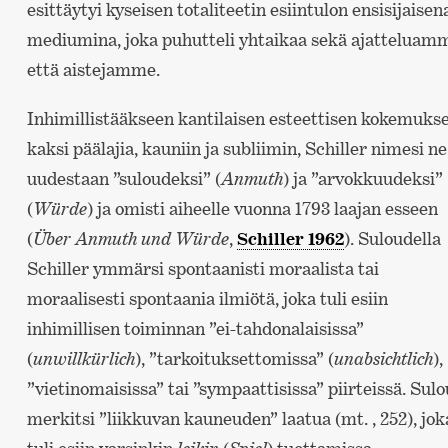
esittäytyi kyseisen totaliteetin esiintulon ensisijaisen
mediumina, joka puhutteli yhtaikaa sekä ajatteluam
että aistejamme.
Inhimillistääkseen kantilaisen esteettisen kokemuks
kaksi päälajia, kauniin ja subliimin, Schiller nimesi ne
uudestaan ”suloudeksi” (
Anmuth
) ja ”arvokkuudeksi”
(
Würde
) ja omisti aiheelle vuonna 1793 laajan esseen
(
Über Anmuth und Würde
,
Schiller 1962
). Suloudella
Schiller ymmärsi spontaanisti moraalista tai
moraalisesti spontaania ilmiötä, joka tuli esiin
inhimillisen toiminnan ”ei-tahdonalaisissa”
(
unwillkürlich
), ”tarkoituksettomissa” (
unabsichtlich
),
”vietinomaisissa” tai ”sympaattisissa” piirteissä. Sulo
merkitsi ”liikkuvan kauneuden” laatua (mt. , 252), jok