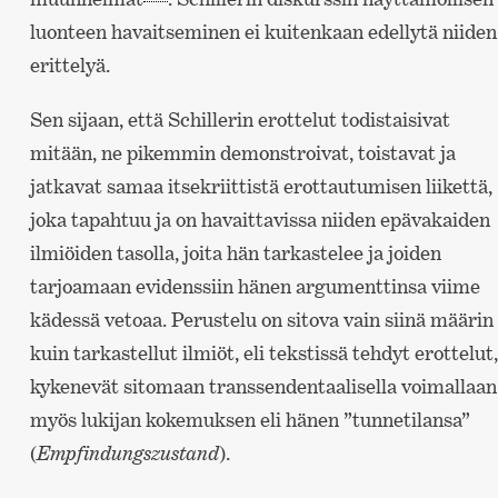
luonteen havaitseminen ei kuitenkaan edellytä niiden
erittelyä.
Sen sijaan, että Schillerin erottelut todistaisivat
mitään, ne pikemmin demonstroivat, toistavat ja
jatkavat samaa itsekriittistä erottautumisen liikettä,
joka tapahtuu ja on havaittavissa niiden epävakaiden
ilmiöiden tasolla, joita hän tarkastelee ja joiden
tarjoamaan evidenssiin hänen argumenttinsa viime
kädessä vetoaa. Perustelu on sitova vain siinä määrin
kuin tarkastellut ilmiöt, eli tekstissä tehdyt erottelut,
kykenevät sitomaan transsendentaalisella voimallaan
myös lukijan kokemuksen eli hänen ”tunnetilansa”
(
Empfindungszustand
).