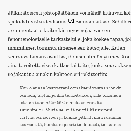
Jälkikäteisesti johtopäätöksen voi nähdä liukuvan koh
[17]
spekulatiivista idealismia.
Samaan aikaan Schiller
argumentaatio kuitenkin myös nojaa sangen
fenomenologiselle tarkastelulle, joka koskee tapaa, jol
inhimillinen toiminta ilmenee sen katsojalle. Kuten
seuraava lainaus osoittaa, ihmisen ilmiön ytimestä on
aina tavoitettavissa katkos tai taite, jonka seuraukse
se jakautuu ainakin kahteen eri rekisteriin:
Kun ojennan käsivarteni ottaakseni vastaan jonkin
esineen, täytän jonkin tarkoituksen, sillä tekemäni
liike on tuon päämäärän mukaan ennalta
suunniteltu. Mutta se, mitä reittiä käsivarteni
tarttuu esineeseen ja kuinka pitkälti muu ruumiini
seuraa sitä, kuinka nopeasti tai hitaasti, tai kuinka