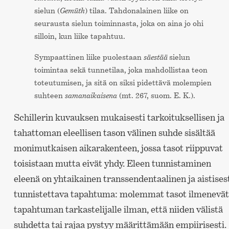
sielun (
Gemüth
) tilaa. Tahdonalainen liike on
seurausta sielun toiminnasta, joka on aina jo ohi
silloin, kun liike tapahtuu.
Sympaattinen liike puolestaan
säestää
sielun
toimintaa sekä tunnetilaa, joka mahdollistaa teon
toteutumisen, ja sitä on siksi pidettävä molempien
suhteen
samanaikaisena
(mt. 267, suom. E. K.).
Schillerin kuvauksen mukaisesti tarkoituksellisen ja
tahattoman eleellisen tason välinen suhde sisältää
monimutkaisen aikarakenteen, jossa tasot riippuvat
toisistaan mutta eivät yhdy. Eleen tunnistaminen
eleenä on yhtaikainen transsendentaalinen ja aistises
tunnistettava tapahtuma: molemmat tasot ilmenevät
tapahtuman tarkastelijalle ilman, että niiden välistä
suhdetta tai rajaa pystyy määrittämään empiirisesti.