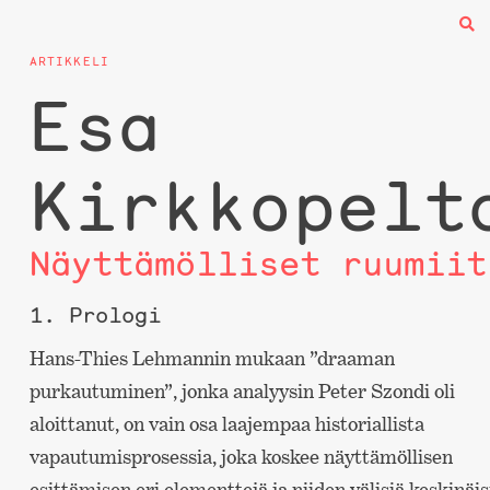
ARTIKKELI
Esa
Kirkkopelt
Näyttämölliset ruumiit
1. Prologi
Hans-Thies Lehmannin mukaan ”draaman
purkautuminen”, jonka analyysin Peter Szondi oli
aloittanut, on vain osa laajempaa historiallista
vapautumisprosessia, joka koskee näyttämöllisen
esittämisen eri elementtejä ja niiden välisiä keskinäis