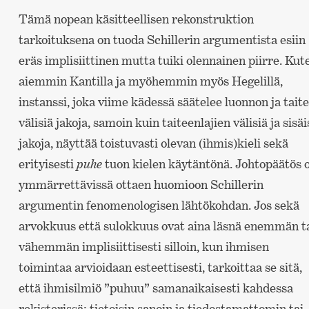
Tämä nopean käsitteellisen rekonstruktion
tarkoituksena on tuoda Schillerin argumentista esiin
eräs implisiittinen mutta tuiki olennainen piirre. Kut
aiemmin Kantilla ja myöhemmin myös Hegelillä,
instanssi, joka viime kädessä säätelee luonnon ja tait
välisiä jakoja, samoin kuin taiteenlajien välisiä ja sisäi
jakoja, näyttää toistuvasti olevan (ihmis)kieli sekä
erityisesti
puhe
tuon kielen käytäntönä. Johtopäätös 
ymmärrettävissä ottaen huomioon Schillerin
argumentin fenomenologisen lähtökohdan. Jos sekä
arvokkuus että sulokkuus ovat aina läsnä enemmän t
vähemmän implisiittisesti silloin, kun ihmisen
toimintaa arvioidaan esteettisesti, tarkoittaa se sitä,
että ihmisilmiö ”puhuu” samanaikaisesti kahdessa
rekisterissä: tietoisin sanoin ja tiedostamattomin tai