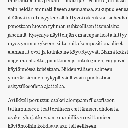
murtautua ulos pelkän ”tulkitsijan” roolista, ei koske
vain heidän ammatilliseen asemaansa, sukupuoleensa
ikäänsä tai etnisyyteensä liittyviä oikeuksia tai heidä
panostaan luovan ryhmän suhteellisen itsenäisinä
jäseninä. Kysymys näyttelijän emansipaatiosta liittyy
myös ymmärrykseen siitä, mitä kompositionaaliset
elementit ovat ja kuinka ne käyttäytyvät. Nämä kaksi
ongelma-aluetta, poliittinen ja ontologinen, riippuvat
käytännössä toisistaan. Niiden välisen suhteen
ymmärtäminen nykypäivänä vaatii puolestaan
esitysfilosofista ajattelua.
Artikkeli perustuu osaksi aiempaan filosofiseen
tutkimukseen teatterillisen esittämisen ehdoista,
osaksi yhä jatkuvaan, ruumiillisen esittämisen
käytäntöihin kohdistuvaan taiteelliseen