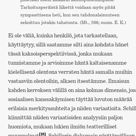
Tarkoitusperäistä liikettä voidaan myös pitää
sympaattisena heti, kun sen tahdonalaisuuteen
sekoittuu jotakin tahatonta. (Mt., 266; suom. E. K.)
Ei ole väliä, kuinka henkilö, jota tarkastellaan,
käyttäytyy, sillä saatamme silti aina kohdata hänet
tässä kaksoisperspektiivissä, jonka mukaan
tunnistamme ja arvioimme häntä kaltaisenamme
kielellisenä olentona verraten häntä samalla muihin
vastaaviin olentoihin, alkaen itsestämme. Ilmaisun
kahden kerroksen välillä on aina kolmas dimensio, jos
sosiaalisen kanssakäymisen täyttää luvuton määrää
erilaisia merkityssuhteita ja niiden variaatioita. Schil
kiinnittää näiden variaatioiden analyysiin paljon
huomiota, mukaan lukien ilmiön teatterilliset
[18]
muunnelmat
. Schillerin diskurssin näyttämöllisen