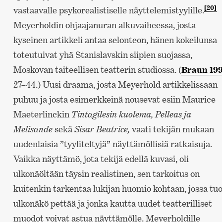
[20]
vastaavalle psykorealistiselle näyttelemistyylille.
Meyerholdin ohjaajanuran alkuvaiheessa, josta
kyseinen artikkeli antaa selonteon, hänen kokeilunsa
toteutuivat yhä Stanislavskin siipien suojassa,
Moskovan taiteellisen teatterin studiossa. (
Braun 19
27–44.) Uusi draama, josta Meyerhold artikkelissaan
puhuu ja josta esimerkkeinä nousevat esiin Maurice
Maeterlinckin
Tintagilesin kuolema, Pelleas ja
Melisande
sekä
Sisar Beatrice,
vaati tekijän mukaan
uudenlaisia ”tyyliteltyjä” näyttämöllisiä ratkaisuja.
Vaikka näyttämö, jota tekijä edellä kuvasi, oli
ulkonäöltään täysin realistinen, sen tarkoitus on
kuitenkin tarkentaa lukijan huomio kohtaan, jossa tu
ulkonäkö pettää ja jonka kautta uudet teatterilliset
muodot voivat astua näyttämölle. Meyerholdille