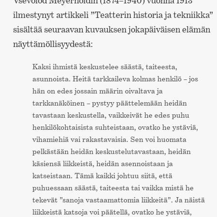
Vsevolod Meyerholdin (1874–1940) vuonna 1913
ilmestynyt artikkeli ”Teatterin historia ja tekniikka”
sisältää seuraavan kuvauksen jokapäiväisen elämän
näyttämöllisyydestä:
Kaksi ihmistä keskustelee säästä, taiteesta,
asunnoista. Heitä tarkkaileva kolmas henkilö – jos
hän on edes jossain määrin oivaltava ja
tarkkanäköinen – pystyy päättelemään heidän
tavastaan keskustella, vaikkeivät he edes puhu
henkilökohtaisista suhteistaan, ovatko he ystäviä,
vihamiehiä vai rakastavaisia. Sen voi huomata
pelkästään heidän keskustelutavastaan, heidän
käsiensä liikkeistä, heidän asennoistaan ja
katseistaan. Tämä kaikki johtuu siitä, että
puhuessaan säästä, taiteesta tai vaikka mistä he
tekevät ”sanoja vastaamattomia liikkeitä”. Ja näistä
liikkeistä katsoja voi päätellä, ovatko he ystäviä,