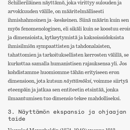
Schilleriläinen näyttämö, joka virittyy sulouden ja
arvokkuuden välille, on määritelmällisesti
ihmishahmoinen ja -keskeinen. Siinä määrin kuin sen
myös fenomenologinen, eli sikäli kuin se koostuu eroi
ja dimensioista, kytkeytymistä ja kaksoissidoksista
ihmisilmiön sympaattisten ja tahdonalaisten,
tahattomien ja tarkoituksellisten kerrosten välillä, se
kurkottaa samalla humanistisen rajauksensa yli. Jos
kohdistamme huomiomme tähän erityiseen eron
dimensioon, jota kutsun
näyttämöksi
, voimme siirtyä
eteenpäin ja jatkaa sen entiteetin etsintää, jonka
ilmaantumisen tuo dimensio tekee mahdolliseksi.
3. Näyttämön ekspansio ja ohjaajan
taide