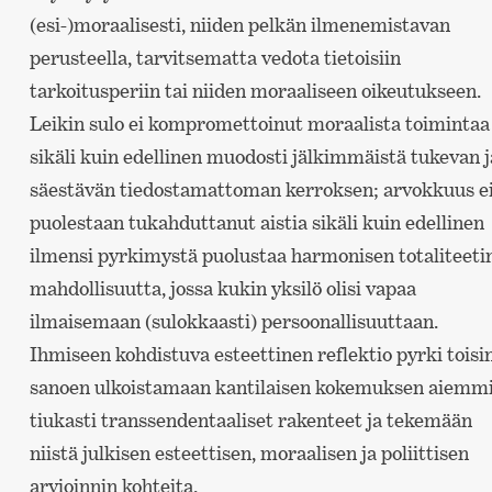
(esi-)moraalisesti, niiden pelkän ilmenemistavan
perusteella, tarvitsematta vedota tietoisiin
tarkoitusperiin tai niiden moraaliseen oikeutukseen.
Leikin sulo ei kompromettoinut moraalista toimintaa
sikäli kuin edellinen muodosti jälkimmäistä tukevan j
säestävän tiedostamattoman kerroksen; arvokkuus e
puolestaan tukahduttanut aistia sikäli kuin edellinen
ilmensi pyrkimystä puolustaa harmonisen totaliteeti
mahdollisuutta, jossa kukin yksilö olisi vapaa
ilmaisemaan (sulokkaasti) persoonallisuuttaan.
Ihmiseen kohdistuva esteettinen reflektio pyrki toisi
sanoen ulkoistamaan kantilaisen kokemuksen aiemm
tiukasti transsendentaaliset rakenteet ja tekemään
niistä julkisen esteettisen, moraalisen ja poliittisen
arvioinnin kohteita.