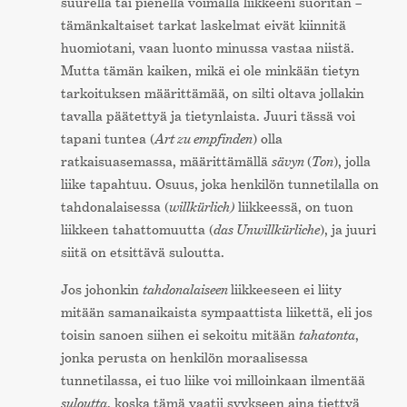
suurella tai pienellä voimalla liikkeeni suoritan –
tämänkaltaiset tarkat laskelmat eivät kiinnitä
huomiotani, vaan luonto minussa vastaa niistä.
Mutta tämän kaiken, mikä ei ole minkään tietyn
tarkoituksen määrittämää, on silti oltava jollakin
tavalla päätettyä ja tietynlaista. Juuri tässä voi
tapani tuntea (
Art zu empfinden
) olla
ratkaisuasemassa, määrittämällä
sävyn
(
Ton
), jolla
liike tapahtuu. Osuus, joka henkilön tunnetilalla on
tahdonalaisessa (
willkürlich)
liikkeessä, on tuon
liikkeen tahattomuutta (
das Unwillkürliche
), ja juuri
siitä on etsittävä suloutta.
Jos johonkin
tahdonalaiseen
liikkeeseen ei liity
mitään samanaikaista sympaattista liikettä, eli jos
toisin sanoen siihen ei sekoitu mitään
tahatonta
,
jonka perusta on henkilön moraalisessa
tunnetilassa, ei tuo liike voi milloinkaan ilmentää
suloutta
, koska tämä vaatii syykseen aina tiettyä