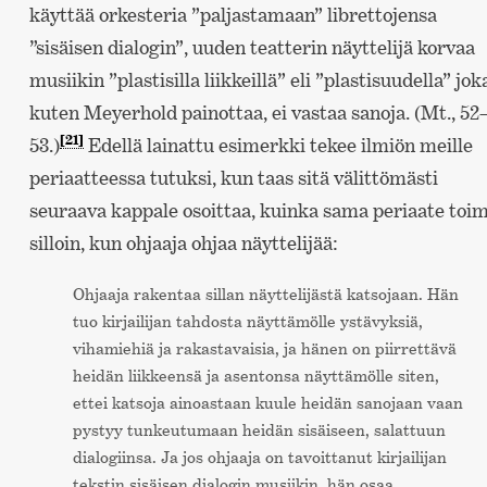
käyttää orkesteria ”paljastamaan” librettojensa
”sisäisen dialogin”, uuden teatterin näyttelijä korvaa
musiikin ”plastisilla liikkeillä” eli ”plastisuudella” jok
kuten Meyerhold painottaa, ei vastaa sanoja. (Mt., 52
[21]
53.)
Edellä lainattu esimerkki tekee ilmiön meille
periaatteessa tutuksi, kun taas sitä välittömästi
seuraava kappale osoittaa, kuinka sama periaate toim
silloin, kun ohjaaja ohjaa näyttelijää:
Ohjaaja rakentaa sillan näyttelijästä katsojaan. Hän
tuo kirjailijan tahdosta näyttämölle ystävyksiä,
vihamiehiä ja rakastavaisia, ja hänen on piirrettävä
heidän liikkeensä ja asentonsa näyttämölle siten,
ettei katsoja ainoastaan kuule heidän sanojaan vaan
pystyy tunkeutumaan heidän sisäiseen, salattuun
dialogiinsa. Ja jos ohjaaja on tavoittanut kirjailijan
tekstin sisäisen dialogin musiikin, hän osaa