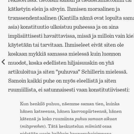
kätketyin elein ja sävyin. Ihmisen moraalinen ja
transsendentaalinen (Kantilla nämä ovat lopulta sam
asia) konstituutio ulkoistuu puheessa ja on aina
implisiittisesti havaittavissa, missä ja milloin vain kie
käytetään tai tarvitaan. Ihmiseleet eivät siten ole
koskaan mykkiä samassa mielessä kuin luonnon
muodot, koska edellisten hiljaisuuskin on yhä
artikuloitua ja siten ”puhuvaa” Schillerin mielessä.
Samoin kaikki puhe on myös eleellistä ja siten
ruumiillista, ei satunnaisesti vaan konstitutiivisesti:
Kun henkilö puhuu, näemme saman tien, kuinka
hänen katseensa, hänen kasvonpiirteensä, hänen
kätensä ja koko ruumiinsa
puhuu samaan aikaan
(
mitsprechen
). Tätä keskustelun
miimistä
osaa
pidetään usein kaikkein kaunopuheisimpana.