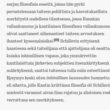
sarjan filosofisia esseitä, joissa hän pyrki
perustelemaan taiteen poliittista ja kasvatuksellista
merkitystä uudelleen tilanteessa, jossa Ranskan
vallankumous ja kantilainen filosofinen vallankumous
olivat saattaneet siihenastiset taiteen arvostuksen
[15]
ihanteet kyseenalaisiksi.
Schillerin erityisenä
haasteena sekä taiteilijana että ajattelijana oli osoitta
kuinka inhimillinen vapaus, joka ymmärrettiin
kantilaisittain järkevien subjektien itsemäärityksenä 
määräyksenä, saattoi taiteessa tulla esiin esteettisest
Kysymys koski siten
inhimillisen kauneuden
luonnetta
eli aihetta, jolle Kantin kriittinen filosofia oli Schilleri
mielestä varannut aivan liian rajatun ja alisteisen roo
verrattuna sen merkitykseen.