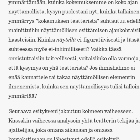
ymmärtämään, kuinka kokemuksemme on koko ajan
näyttämöllistä, kysyn puolestani nyt, kuinka tällainen
ymmärrys ”kokemuksen teatterista” suhtautuu edell
mainittuihin näyttämöllisen esittämisen ajankohtaisi
haasteisiin. Kuinka
näytellä
ei-figuratiivisesti ja tässä
suhteessa myös ei-inhimillisesti? Vaikka tässä
onnistuttaisiin taiteellisesti, voitaisiinko olla varmoja,
että kysymys on yhä teatterista? Jos ihmishahmo ei
enää kannattele tai takaa näyttämöllisen elementin
ilmenemistä, kuinka sen näyttämöllisyys tulisi tällöin
ymmärtää?
Seuraava esitykseni jakautuu kolmeen vaiheeseen.
Kussakin vaiheessa analysoin yhtä teatterin tekijää ja
ajattelijaa, joka omana aikanaan ja omassa
kontekstissaan on lähestynyt edellä esiteltyjä