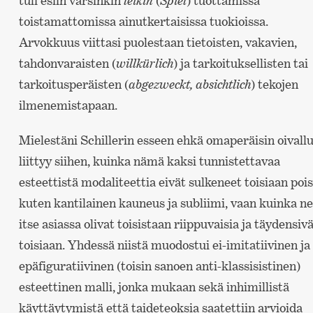
tuli esiin varsinkin
leikin
(
Spiel
) tuottamissa
toistamattomissa ainutkertaisissa tuokioissa.
Arvokkuus viittasi puolestaan tietoisten, vakavien,
tahdonvaraisten (
willkürlich
) ja tarkoituksellisten tai
tarkoitusperäisten (
abgezweckt, absichtlich
) tekojen
ilmenemistapaan.
Mielestäni Schillerin esseen ehkä omaperäisin oivall
liittyy siihen, kuinka nämä kaksi tunnistettavaa
esteettistä modaliteettia eivät sulkeneet toisiaan pois
kuten kantilainen kauneus ja subliimi, vaan kuinka ne
itse asiassa olivat toisistaan riippuvaisia ja täydensiv
toisiaan. Yhdessä niistä muodostui ei-imitatiivinen ja
epäfiguratiivinen (toisin sanoen anti-klassisistinen)
esteettinen malli, jonka mukaan sekä inhimillistä
käyttäytymistä että taideteoksia saatettiin arvioida