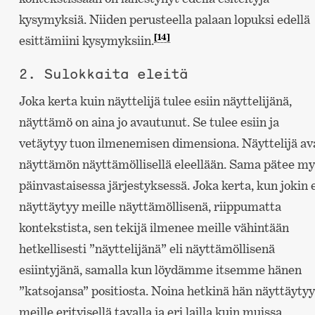
kysymyksiä. Niiden perusteella palaan lopuksi edellä
[14]
esittämiini kysymyksiin.
2. Sulokkaita eleitä
Joka kerta kuin näyttelijä tulee esiin näyttelijänä,
näyttämö on aina jo avautunut. Se tulee esiin ja
vetäytyy tuon ilmenemisen dimensiona. Näyttelijä av
näyttämön näyttämöllisellä eleellään. Sama pätee m
päinvastaisessa järjestyksessä. Joka kerta, kun jokin 
näyttäytyy meille näyttämöllisenä, riippumatta
kontekstista, sen tekijä ilmenee meille vähintään
hetkellisesti ”näyttelijänä” eli näyttämöllisenä
esiintyjänä, samalla kun löydämme itsemme hänen
”katsojansa” positiosta. Noina hetkinä hän näyttäytyy
meille erityisellä tavalla ja eri lailla kuin muissa