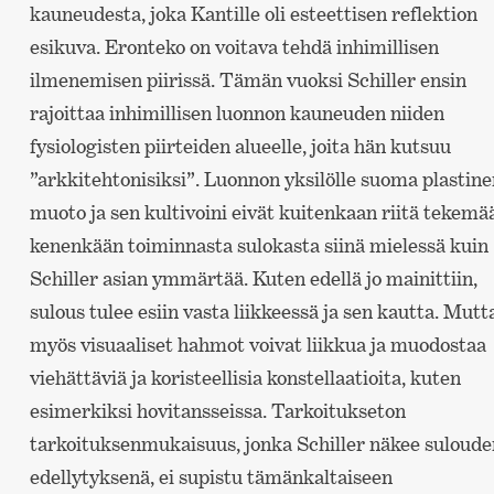
kauneudesta, joka Kantille oli esteettisen reflektion
esikuva. Eronteko on voitava tehdä inhimillisen
ilmenemisen piirissä. Tämän vuoksi Schiller ensin
rajoittaa inhimillisen luonnon kauneuden niiden
fysiologisten piirteiden alueelle, joita hän kutsuu
”arkkitehtonisiksi”. Luonnon yksilölle suoma plastine
muoto ja sen kultivoini eivät kuitenkaan riitä tekemä
kenenkään toiminnasta sulokasta siinä mielessä kuin
Schiller asian ymmärtää. Kuten edellä jo mainittiin,
sulous tulee esiin vasta liikkeessä ja sen kautta. Mutt
myös visuaaliset hahmot voivat liikkua ja muodostaa
viehättäviä ja koristeellisia konstellaatioita, kuten
esimerkiksi hovitansseissa. Tarkoitukseton
tarkoituksenmukaisuus, jonka Schiller näkee suloude
edellytyksenä, ei supistu tämänkaltaiseen