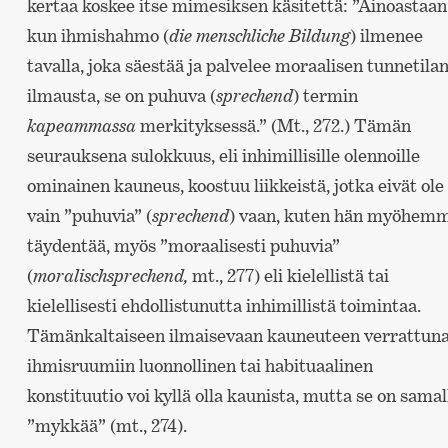
kertaa koskee itse mimesiksen käsitettä: ”Ainoastaan
kun ihmishahmo (
die menschliche Bildung
) ilmenee
tavalla, joka säestää ja palvelee moraalisen tunnetila
ilmausta, se on puhuva (
sprechend
) termin
kapeammassa
merkityksessä.” (Mt., 272.) Tämän
seurauksena sulokkuus, eli inhimillisille olennoille
ominainen kauneus, koostuu liikkeistä, jotka eivät ole
vain ”puhuvia” (
sprechend
) vaan, kuten hän myöhem
täydentää, myös ”moraalisesti puhuvia”
(
moralischsprechend,
mt., 277) eli kielellistä tai
kielellisesti ehdollistunutta inhimillistä toimintaa.
Tämänkaltaiseen ilmaisevaan kauneuteen verrattun
ihmisruumiin luonnollinen tai habituaalinen
konstituutio voi kyllä olla kaunista, mutta se on samal
”mykkää” (mt., 274).