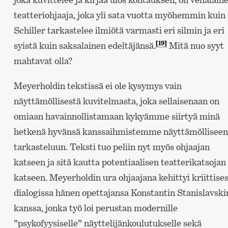
teatteriohjaaja, joka yli sata vuotta myöhemmin kuin
Schiller tarkastelee ilmiötä varmasti eri silmin ja eri
[19]
syistä kuin saksalainen edeltäjänsä.
Mitä nuo syyt
mahtavat olla?
Meyerholdin tekstissä ei ole kysymys vain
näyttämöllisestä kuvitelmasta, joka sellaisenaan on
omiaan havainnollistamaan kykyämme siirtyä minä
hetkenä hyvänsä kanssaihmistemme näyttämölliseen
tarkasteluun. Teksti tuo peliin nyt myös ohjaajan
katseen ja sitä kautta potentiaalisen teatterikatsojan
katseen. Meyerholdin ura ohjaajana kehittyi kriittise
dialogissa hänen opettajansa Konstantin Stanislavski
kanssa, jonka työ loi perustan modernille
”psykofyysiselle” näyttelijänkoulutukselle sekä