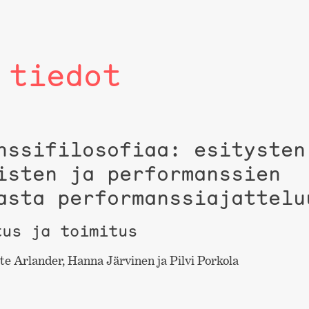
 tiedot
nssifilosofiaa: esitysten
isten ja performanssien
asta performanssiajattelu
tus ja toimitus
e Arlander, Hanna Järvinen ja Pilvi Porkola