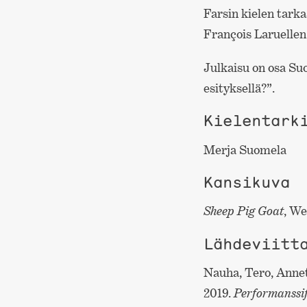
Farsin kielen tark
François Laruellen
Julkaisu on osa S
esityksellä?”.
Kielentark
Merja Suomela
Kansikuva
Sheep Pig Goat
, We
Lähdeviitt
Nauha, Tero, Annett
2019.
Performanssifi