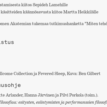
astamisesta kiitos Sepideh Lamehille
 käsitteiden käännösavusta kiitos Martta Heikkilälle
uomen Akatemian tukemaa tutkimushanketta ”Miten tehdä
istus
llcome Collection ja Fevered Sleep, Kuva: Ben Gilbert
ausohje
e Arlander, Hanna Järvinen ja Pilvi Porkola (toim.).
losofiaa: esitysten, esiintymisten ja performanssien filosof