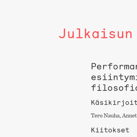
Julkaisun
Performa
esiintym
filosofi
Käsikirjoi
Tero Nauha, Annett
Kiitokset