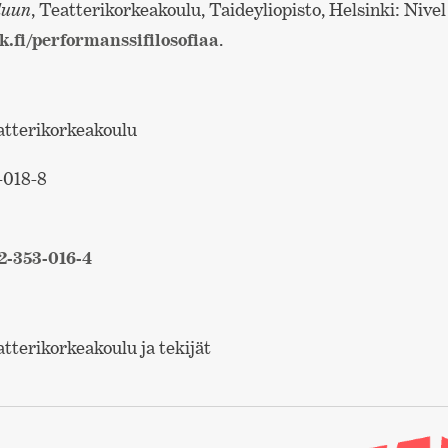
luun
, Teatterikorkeakoulu, Taideyliopisto, Helsinki: Nivel 
k.fi/performanssifilosofiaa
.
atterikorkeakoulu
-018-8
-353-016-4
tterikorkeakoulu ja tekijät