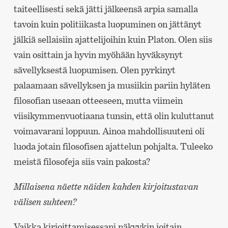
taiteellisesti sekä jätti jälkeensä arpia samalla
tavoin kuin politiikasta luopuminen on jättänyt
jälkiä sellaisiin ajattelijoihin kuin Platon. Olen siis
vain osittain ja hyvin myöhään hyväksynyt
sävellyksestä luopumisen. Olen pyrkinyt
palaamaan sävellyksen ja musiikin pariin hyläten
filosofian useaan otteeseen, mutta viimein
viisikymmenvuotiaana tunsin, että olin kuluttanut
voimavarani loppuun. Ainoa mahdollisuuteni oli
luoda jotain filosofisen ajattelun pohjalta. Tuleeko
meistä filosofeja siis vain pakosta?
Millaisena näette näiden kahden kirjoitustavan
välisen suhteen?
Vaikka kirjoittamisessani näkyykin joitain