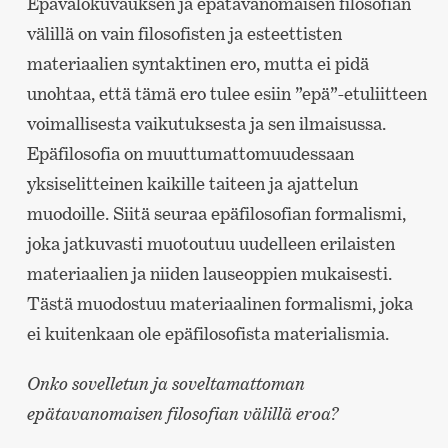
Epävalokuvauksen ja epätavanomaisen filosofian
välillä on vain filosofisten ja esteettisten
materiaalien syntaktinen ero, mutta ei pidä
unohtaa, että tämä ero tulee esiin ”epä”-etuliitteen
voimallisesta vaikutuksesta ja sen ilmaisussa.
Epäfilosofia on muuttumattomuudessaan
yksiselitteinen kaikille taiteen ja ajattelun
muodoille. Siitä seuraa epäfilosofian formalismi,
joka jatkuvasti muotoutuu uudelleen erilaisten
materiaalien ja niiden lauseoppien mukaisesti.
Tästä muodostuu materiaalinen formalismi, joka
ei kuitenkaan ole epäfilosofista materialismia.
Onko sovelletun ja soveltamattoman
epätavanomaisen filosofian välillä eroa?