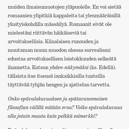
muiden ilmaisumuotojen yläpuolelle. En voi sietää
romaanien ylipitkiä kappaleita tai ylenmääräisillä
yksityiskohdilla mässäilyä. Romaanit eivät ole
mielestäni riittävän häikäiseviä tai
arvoituksellisia. Kiinalaisen runouden ja
muutaman muun muodon ohessa surrealismi
edustaa arvoituksellisen loistokkuuden selkeätä
ihannetta. Kutsun
yhden-näkymäksi
(ks. Edellä).
tällaista itse itsensä iankaikkisilla tunteilla
täyttävää tyhjän hengen ja ajattelun tarvetta.
Onko epävalokuvauksen ja epätavanomaisen
filosofian välillä mitään eroa? Voiko epävalokuvaus
olla jotain muuta kuin pelkkä esimerkki?