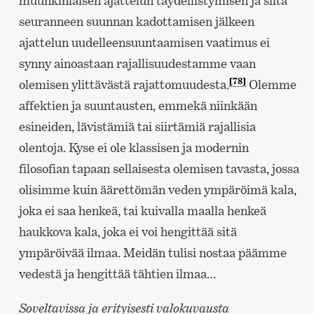
muunkinlaisen ajattelun täydellistymisen ja siitä
seuranneen suunnan kadottamisen jälkeen
ajattelun uudelleensuuntaamisen vaatimus ei
synny ainoastaan rajallisuudestamme vaan
[78]
olemisen ylittävästä rajattomuudesta.
Olemme
affektien ja suuntausten, emmekä niinkään
esineiden, lävistämiä tai siirtämiä rajallisia
olentoja. Kyse ei ole klassisen ja modernin
filosofian tapaan sellaisesta olemisen tavasta, jossa
olisimme kuin äärettömän veden ympäröimä kala,
joka ei saa henkeä, tai kuivalla maalla henkeä
haukkova kala, joka ei voi hengittää sitä
ympäröivää ilmaa. Meidän tulisi nostaa päämme
vedestä ja hengittää tähtien ilmaa…
Soveltavissa ja erityisesti valokuvausta