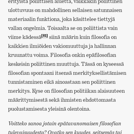
erityistä poliittisen aluetta, vaikkakin poliittinen
ulottuvuus on mahdollinen sellaisen satunnaisen
materiaalin funktiona, joka käsittelee tiettyjä
vallan ongelmia. Toisaalta se on poliittista vain
[81]
viime kädessä
siinä määrin kuin filosofia on
kaikkien ilmiöiden vakiomuuttuja ja hallinnan
kruunattu voima. Filosofia onkin epäfilosofian
keskeisin poliittinen muuttuja. Tässä on kyseessä
filosofian spontaani itsensä merkityksellistämisen
tunnistaminen eikä ainoastaan sen poliittinen
merkitys. Kyse on filosofian politiikan alaisuuteen
määrittymisestä sekä ihmisten ehdottomasta
puolustamisesta yleisinä olentoina.
Voitteko sanoa jotain epätavanomaisen filosofian
tulevaisuudesta? Ovatko sen kuudes, seitsemäs tai