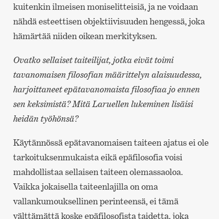
kuitenkin ilmeisen moniselitteisiä, ja ne voidaan
nähdä esteettisen objektiivisuuden hengessä, joka
hämärtää niiden oikean merkityksen.
Ovatko sellaiset taiteilijat, jotka eivät toimi
tavanomaisen filosofian määrittelyn alaisuudessa,
harjoittaneet epätavanomaista filosofiaa jo ennen
sen keksimistä? Mitä Laruellen lukeminen lisäisi
heidän työhönsä?
Käytännössä epätavanomaisen taiteen ajatus ei ole
tarkoituksenmukaista eikä epäfilosofia voisi
mahdollistaa sellaisen taiteen olemassaoloa.
Vaikka jokaisella taiteenlajilla on oma
vallankumouksellinen perinteensä, ei tämä
välttämättä koske epäfilosofista taidetta, joka