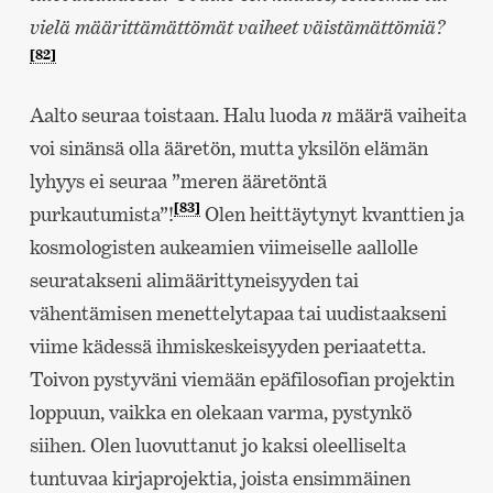
vielä määrittämättömät vaiheet väistämättömiä?
[82]
Aalto seuraa toistaan. Halu luoda
n
määrä vaiheita
voi sinänsä olla ääretön, mutta yksilön elämän
lyhyys ei seuraa ”meren ääretöntä
[83]
purkautumista”!
Olen heittäytynyt kvanttien ja
kosmologisten aukeamien viimeiselle aallolle
seuratakseni alimäärittyneisyyden tai
vähentämisen menettelytapaa tai uudistaakseni
viime kädessä ihmiskeskeisyyden periaatetta.
Toivon pystyväni viemään epäfilosofian projektin
loppuun, vaikka en olekaan varma, pystynkö
siihen. Olen luovuttanut jo kaksi oleelliselta
tuntuvaa kirjaprojektia, joista ensimmäinen