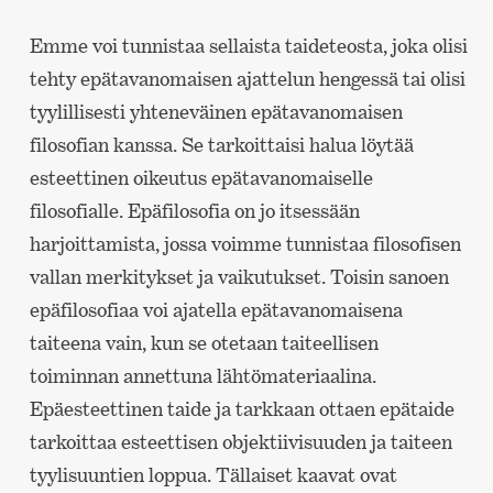
Emme voi tunnistaa sellaista taideteosta, joka olisi
tehty epätavanomaisen ajattelun hengessä tai olisi
tyylillisesti yhteneväinen epätavanomaisen
filosofian kanssa. Se tarkoittaisi halua löytää
esteettinen oikeutus epätavanomaiselle
filosofialle. Epäfilosofia on jo itsessään
harjoittamista, jossa voimme tunnistaa filosofisen
vallan merkitykset ja vaikutukset. Toisin sanoen
epäfilosofiaa voi ajatella epätavanomaisena
taiteena vain, kun se otetaan taiteellisen
toiminnan annettuna lähtömateriaalina.
Epäesteettinen taide ja tarkkaan ottaen epätaide
tarkoittaa esteettisen objektiivisuuden ja taiteen
tyylisuuntien loppua. Tällaiset kaavat ovat