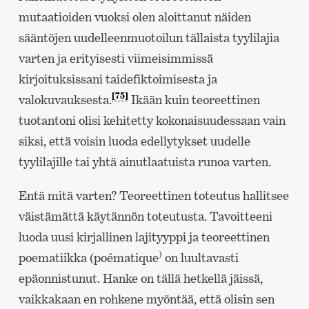
mutaatioiden vuoksi olen aloittanut näiden
sääntöjen uudelleenmuotoilun tällaista tyylilajia
varten ja erityisesti viimeisimmissä
kirjoituksissani taidefiktoimisesta ja
[75]
valokuvauksesta.
Ikään kuin teoreettinen
tuotantoni olisi kehitetty kokonaisuudessaan vain
siksi, että voisin luoda edellytykset uudelle
tyylilajille tai yhtä ainutlaatuista runoa varten.
Entä mitä varten? Teoreettinen toteutus hallitsee
väistämättä käytännön toteutusta. Tavoitteeni
luoda uusi kirjallinen lajityyppi ja teoreettinen
)
poematiikka (poématique
on luultavasti
epäonnistunut. Hanke on tällä hetkellä jäissä,
vaikkakaan en rohkene myöntää, että olisin sen