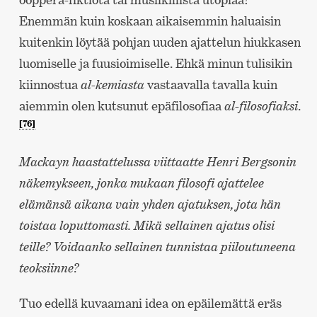
Enemmän kuin koskaan aikaisemmin haluaisin
kuitenkin löytää pohjan uuden ajattelun hiukkasen
luomiselle ja fuusioimiselle. Ehkä minun tulisikin
kiinnostua
al-kemiasta
vastaavalla tavalla kuin
aiemmin olen kutsunut epäfilosofiaa
al-filosofiaksi
.
[76]
Mackayn haastattelussa viittaatte Henri Bergsonin
näkemykseen, jonka mukaan filosofi ajattelee
elämänsä aikana vain yhden ajatuksen, jota hän
toistaa loputtomasti. Mikä sellainen ajatus olisi
teille? Voidaanko sellainen tunnistaa piiloutuneena
teoksiinne?
Tuo edellä kuvaamani idea on epäilemättä eräs