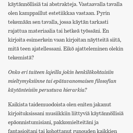
käytännöllisiä tai abstrakteja. Vastaavalla tavalla
olen kamppaillut estetiikkaa vastaan. Pyrin
tekemään sen tavalla, jossa käytän tarkasti
rajattua materiaalia tai hetkeä työssäni. En
kirjoita esimerkein vaan kirjoitan näytteitä siitä,
mitä teen ajatellessani. Eikö ajatteleminen olekin
tekemistä?
Onko eri taiteen lajeilla jokin henkilökohtaisiin
mieltymyksiinne tai epätavanomaisen filosofian
käytänteisiin perustuva hierarkia?
Kaikista taidemuodoista olen eniten jakanut
kirjoituksissani musiikkiin liittyviä käytännöllisiä
epäonnistumisiani, pakkomielteitäni ja
fantasioitani tai kohottanut runouden kaikkien