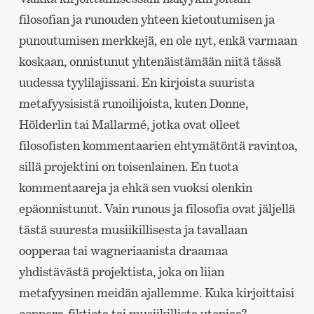
filosofian ja runouden yhteen kietoutumisen ja
punoutumisen merkkejä, en ole nyt, enkä varmaan
koskaan, onnistunut yhtenäistämään niitä tässä
uudessa tyylilajissani. En kirjoista suurista
metafyysisistä runoilijoista, kuten Donne,
Hölderlin tai Mallarmé, jotka ovat olleet
filosofisten kommentaarien ehtymätöntä ravintoa,
sillä projektini on toisenlainen. En tuota
kommentaareja ja ehkä sen vuoksi olenkin
epäonnistunut. Vain runous ja filosofia ovat jäljellä
tästä suuresta musiikillisesta ja tavallaan
oopperaa tai wagneriaanista draamaa
yhdistävästä projektista, joka on liian
metafyysinen meidän ajallemme. Kuka kirjoittaisi
ooppera-fiktiota tai musiikillista utopiaa?