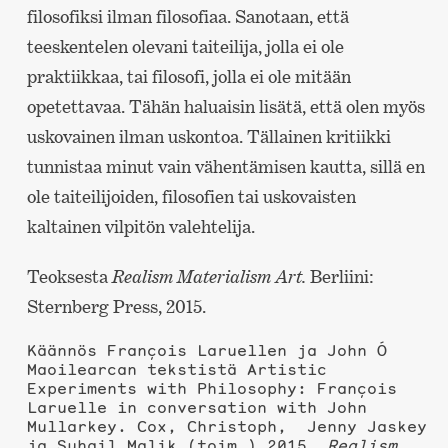
filosofiksi ilman filosofiaa. Sanotaan, että
teeskentelen olevani taiteilija, jolla ei ole
praktiikkaa, tai filosofi, jolla ei ole mitään
opetettavaa. Tähän haluaisin lisätä, että olen myös
uskovainen ilman uskontoa. Tällainen kritiikki
tunnistaa minut vain vähentämisen kautta, sillä en
ole taiteilijoiden, filosofien tai uskovaisten
kaltainen vilpitön valehtelija.
Teoksesta
Realism Materialism Art.
Berliini:
Sternberg Press, 2015.
Käännös François Laruellen ja John Ó
Maoilearcan tekstistä Artistic
Experiments with Philosophy: François
Laruelle in conversation with John
Mullarkey. Cox, Christoph, Jenny Jaskey
ja Suhail Malik (toim.) 2015.
Realism