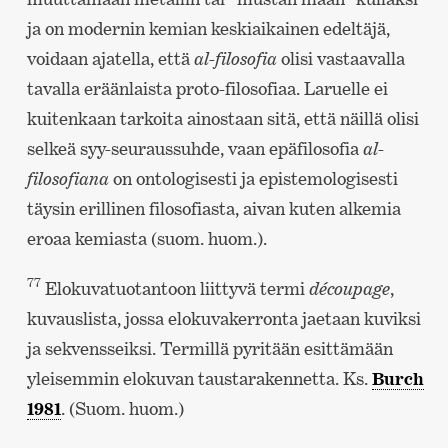
ja on modernin kemian keskiaikainen edeltäjä,
voidaan ajatella, että
al-filosofia
olisi vastaavalla
tavalla eräänlaista proto-filosofiaa. Laruelle ei
kuitenkaan tarkoita ainostaan sitä, että näillä olisi
selkeä syy-seuraussuhde, vaan epäfilosofia
al-
filosofiana
on ontologisesti ja epistemologisesti
täysin erillinen filosofiasta, aivan kuten alkemia
eroaa kemiasta (suom. huom.).
77
Elokuvatuotantoon liittyvä termi
découpage
,
kuvauslista, jossa elokuvakerronta jaetaan kuviksi
ja sekvensseiksi. Termillä pyritään esittämään
yleisemmin elokuvan taustarakennetta. Ks.
Burch
1981
. (Suom. huom.)