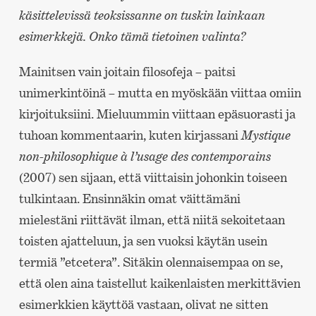
käsittelevissä teoksissanne on tuskin lainkaan
esimerkkejä. Onko tämä tietoinen valinta?
Mainitsen vain joitain filosofeja – paitsi
unimerkintöinä – mutta en myöskään viittaa omiin
kirjoituksiini. Mieluummin viittaan epäsuorasti ja
tuhoan kommentaarin, kuten kirjassani
Mystique
non-philosophique à l’usage des contemporains
(2007) sen sijaan, että viittaisin johonkin toiseen
tulkintaan. Ensinnäkin omat väittämäni
mielestäni riittävät ilman, että niitä sekoitetaan
toisten ajatteluun, ja sen vuoksi käytän usein
termiä ”etcetera”. Sitäkin olennaisempaa on se,
että olen aina taistellut kaikenlaisten merkittävien
esimerkkien käyttöä vastaan, olivat ne sitten