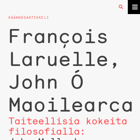
KÄÄNNÖSARTIKKELI
François
Laruelle,
John Ó
Maoilearca
Taiteellisia kokeita
filosofialla: