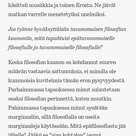
käsitteli musiikkia ja toinen Erosta. Ne jäivät
matkan varrelle menetetyiksi unelmiksi.
Jos työnne hyväksyttäisiin tavanomaisen filosofian
kaanoniin, mitä tapahtuisi epätavanomaiselle
filosofialle ja tavanomaiselle filosofialle?
Koska filosofian kaanon on kohdannut suuren
määrän vastaavia sattumuksia, ei minulla ole
kummoisia kuvitelmia tämän eron pysyvyydestä.
Parhaimmassa tapauksessa minut sulautetaan
osaksi filosofian perinnettä, kuten muutkin.
Pahimmassa tapauksessa minut sysätään
marginaaliin, sillä filosofialla on useita
marginaaleja käytössään. Mitä epäfilosofiasta jää
jäljelle? Jääkö se ”ajan kohtalon” (envoi,