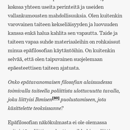
kokoaa yhteen useita perinteitä ja useiden
vallankumousten mahdollisuuksia. Olen kuitenkin
varovainen taiteen kekseliäisyyden ja luovuuden
kanssa enkä halua kahlita sen vapautta. Taide ja
taiteen vapaa suhde materiaaleihin on rohkaissut
minua epäfilosofian käytäntöihin. On kuitenkin
selvää, että olen taipuvainen suojelemaan
epäesteettisen taiteen ajatusta.
Onko epätavanomaisen filosofian alaisuudessa
toimivalla taiteella poliittista ulottuvuutta tavalla,
[80]
joka liittyisi Ihmisen
puolustamiseen, jota
käsittelette teoksissanne?
Epäfilosofian näkökulmasta ei ole olemassa