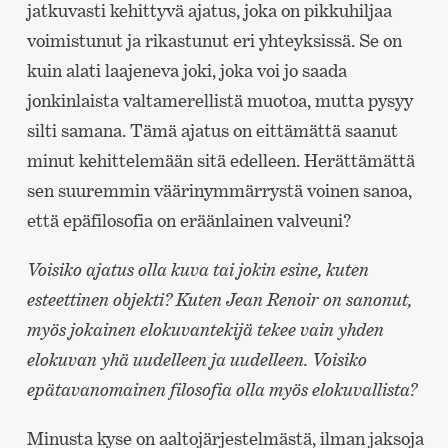
jatkuvasti kehittyvä ajatus, joka on pikkuhiljaa
voimistunut ja rikastunut eri yhteyksissä. Se on
kuin alati laajeneva joki, joka voi jo saada
jonkinlaista valtamerellistä muotoa, mutta pysyy
silti samana. Tämä ajatus on eittämättä saanut
minut kehittelemään sitä edelleen. Herättämättä
sen suuremmin väärinymmärrystä voinen sanoa,
että epäfilosofia on eräänlainen valveuni?
Voisiko ajatus olla kuva tai jokin esine, kuten
esteettinen objekti? Kuten Jean Renoir on sanonut,
myös jokainen elokuvantekijä tekee vain yhden
elokuvan yhä uudelleen ja uudelleen. Voisiko
epätavanomainen filosofia olla myös elokuvallista?
Minusta kyse on aaltojärjestelmästä, ilman jaksoja