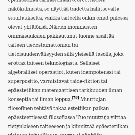
näkökulmasta, se näyttää taidetta hallitsevalta
suuntaukselta, vaikka taiteella onkin omat piilossa
olevat yhtälönsä. Näiden moninaisten
ominaisuuksien pakkautunut luonne sisältää
taiteen tiedostamattoman tai
tietoisuudenvälisyyden sillä yleisellä tasolla, joka
erottaa taiteen teknologiasta. Sellaiset
algebralliset operaatiot, kuten idempotenssi tai
superpositio, varmistavat taide-fiktion tai
epäestetiikan matemaattisen tarkkuuden ilman
[79]
konseptia tai ilman loppua.
Muuttujan
filosofinen tehtävä takaa estetiikan paikan
epäesteettisessä filosofiassa Tuo muuttuja viittaa
tietynlaiseen taiteeseen ja kiinnittää epäestetiikan