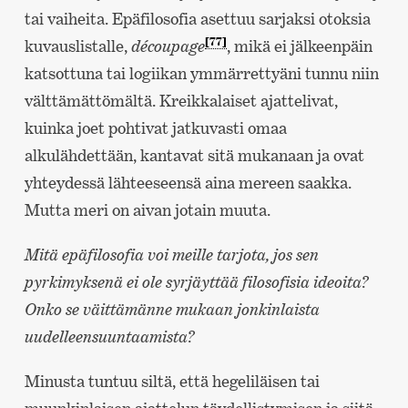
tai vaiheita. Epäfilosofia asettuu sarjaksi otoksia
[77]
kuvauslistalle,
découpage
, mikä ei jälkeenpäin
katsottuna tai logiikan ymmärrettyäni tunnu niin
välttämättömältä. Kreikkalaiset ajattelivat,
kuinka joet pohtivat jatkuvasti omaa
alkulähdettään, kantavat sitä mukanaan ja ovat
yhteydessä lähteeseensä aina mereen saakka.
Mutta meri on aivan jotain muuta.
Mitä epäfilosofia voi meille tarjota, jos sen
pyrkimyksenä ei ole syrjäyttää filosofisia ideoita?
Onko se väittämänne mukaan jonkinlaista
uudelleensuuntaamista?
Minusta tuntuu siltä, että hegeliläisen tai