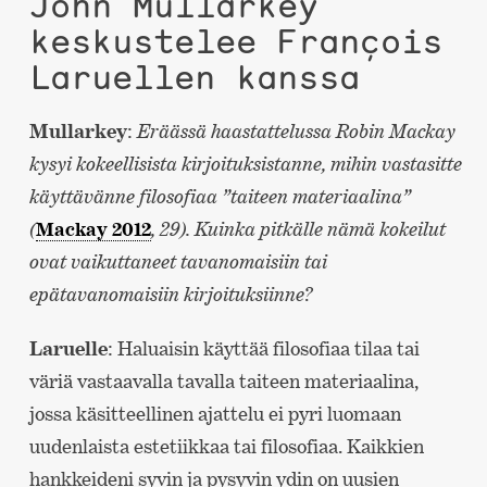
John Mullarkey
keskustelee François
Laruellen kanssa
Mullarkey
:
Eräässä haastattelussa Robin Mackay
kysyi kokeellisista kirjoituksistanne, mihin vastasitte
käyttävänne filosofiaa ”taiteen materiaalina”
(
Mackay 2012
, 29). Kuinka pitkälle nämä kokeilut
ovat vaikuttaneet tavanomaisiin tai
epätavanomaisiin kirjoituksiinne?
Laruelle
: Haluaisin käyttää filosofiaa tilaa tai
väriä vastaavalla tavalla taiteen materiaalina,
jossa käsitteellinen ajattelu ei pyri luomaan
uudenlaista estetiikkaa tai filosofiaa. Kaikkien
hankkeideni syvin ja pysyvin ydin on uusien