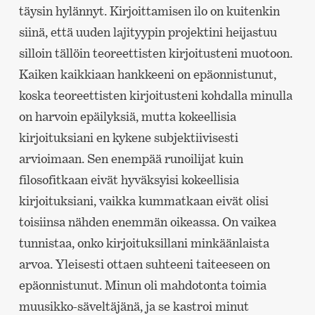
täysin hylännyt. Kirjoittamisen ilo on kuitenkin
siinä, että uuden lajityypin projektini heijastuu
silloin tällöin teoreettisten kirjoitusteni muotoon.
Kaiken kaikkiaan hankkeeni on epäonnistunut,
koska teoreettisten kirjoitusteni kohdalla minulla
on harvoin epäilyksiä, mutta kokeellisia
kirjoituksiani en kykene subjektiivisesti
arvioimaan. Sen enempää runoilijat kuin
filosofitkaan eivät hyväksyisi kokeellisia
kirjoituksiani, vaikka kummatkaan eivät olisi
toisiinsa nähden enemmän oikeassa. On vaikea
tunnistaa, onko kirjoituksillani minkäänlaista
arvoa. Yleisesti ottaen suhteeni taiteeseen on
epäonnistunut. Minun oli mahdotonta toimia
muusikko-säveltäjänä, ja se kastroi minut