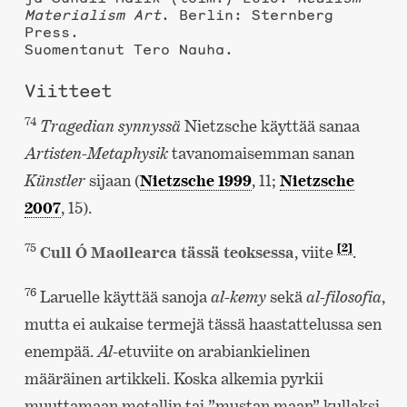
Materialism Art
. Berlin: Sternberg
Press.
Suomentanut Tero Nauha.
Viitteet
74
Tragedian synnyssä
Nietzsche käyttää sanaa
Artisten-Metaphysik
tavanomaisemman sanan
Künstler
sijaan (
Nietzsche 1999
, 11;
Nietzsche
2007
, 15).
75
[2]
Cull Ó Maoilearca tässä teoksessa
, viite
.
76
Laruelle käyttää sanoja
al-kemy
sekä
al-filosofia
,
mutta ei aukaise termejä tässä haastattelussa sen
enempää.
Al-
etuviite on arabiankielinen
määräinen artikkeli. Koska alkemia pyrkii
muuttamaan metallin tai ”mustan maan” kullaksi