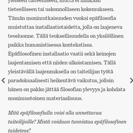
yleiseen taiteelliseen, mutta ei niinkään
tieteelliseen tai uskonnolliseen kokemukseen.
Tämän monimutkaisuuden vuoksi epäfilosofia
muistuttaa installaatiotaidetta, jolla on laajeneva
teosluonne. Tällä teoksellisuudella on yksilöllinen
paikka humanistisessa kontekstissa.
Epäfilosofinen installaatio vaatii sekä keinojen
laajentamisen että niiden ulkoistamisen. Tällä
yleistävällä laajennuksella on taiteilijan työtä
paradoksaalisesti heikentävä vaikutus, jolloin
hänen on pakko jättää filosofian ylevyys ja kohdata
monimuotoinen materiaalisuus.
Mitä epäfilosofialla voisi olla annettavaa
taiteilijoille? Mistä voidaan tunnistaa epäfilosofinen
taideteos?