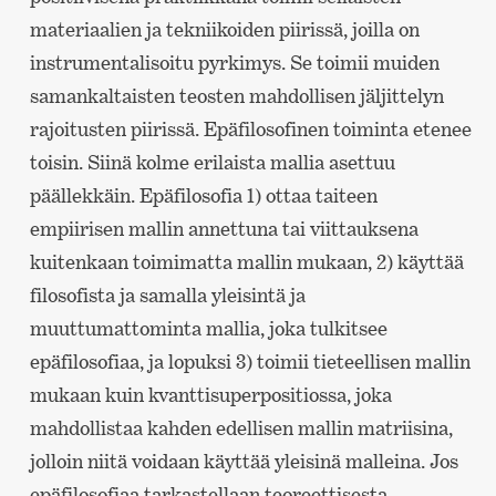
materiaalien ja tekniikoiden piirissä, joilla on
instrumentalisoitu pyrkimys. Se toimii muiden
samankaltaisten teosten mahdollisen jäljittelyn
rajoitusten piirissä. Epäfilosofinen toiminta etenee
toisin. Siinä kolme erilaista mallia asettuu
päällekkäin. Epäfilosofia 1) ottaa taiteen
empiirisen mallin annettuna tai viittauksena
kuitenkaan toimimatta mallin mukaan, 2) käyttää
filosofista ja samalla yleisintä ja
muuttumattominta mallia, joka tulkitsee
epäfilosofiaa, ja lopuksi 3) toimii tieteellisen mallin
mukaan kuin kvanttisuperpositiossa, joka
mahdollistaa kahden edellisen mallin matriisina,
jolloin niitä voidaan käyttää yleisinä malleina. Jos
epäfilosofiaa tarkastellaan teoreettisesta