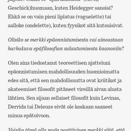
Geschick)huomaan, kuten Heidegger sanoisi?
Ehkä se on vain pieni liplatus (vaguelette) tai
aalloke (ondelette), kuten fyysikot sitä kutsuisivat.
Olisiko se merkki epäonnistumisesta vai ainoastaan
harhakuva epäfilosofian sulautumisesta kaanoniin?
Olen aina tiedostanut teoreettisen ajatteluni
epäonnistumisen mahdollisuuden huomioimatta
edes sitä, että sen mahdollisuutta ovat kriitikot ja
akateemiset filosofit pitäneet vireillä aivan alusta
lähtien. Sen sijaan sellaiset filosofit kuin Levinas,
Derrida tai Deleuze eivät ole koskaan saaneet
minua epätoivoon.
Voisiko tämä olla myös positiivinen merkki siitä, että