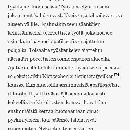
tyylilajien luomisessa. Työskentelyni on aina
jakautunut kahden vastakkaisen ja kilpailevan osa-
alueen välille. Ensinnäkin teen sääntöjen
kehittämiseksi teoreettista työtä, joka nousee
esiin kuin jäävuori epäfilosofisen ajattelun
pohjalta. Toisaalta työskentelen ajattelun
näennäis-poeettisten toimeenpanon alueella.
Ajatus ei ollut aluksi minulle täysin selvä, ja siksi
[74]
se sekoittuikin Nietzschen artistimetafysiikan
kanssa. Kun muotoilin ensimmäisiä epäfilosofian
(filosofia II ja III) sääntöjä samanaikaisesti
kokeellisten kirjoitusteni kanssa, havahduin
ensimmäistä kertaa huomaamaan omat
pyrkimykseni, kun säännöt lähentyivät
runomuotoa. Nykyisten teoreettisten