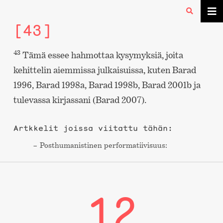
[43]
43
Tämä essee hahmottaa kysymyksiä, joita
kehittelin aiemmissa julkaisuissa, kuten Barad
1996, Barad 1998a, Barad 1998b, Barad 2001b ja
tulevassa kirjassani (Barad 2007).
Artkkelit joissa viitattu tähän:
Post­humanistinen performa­tiivisuus:
12