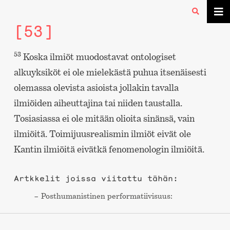
[53]
53
Koska ilmiöt muodostavat ontologiset
alkuyksiköt ei ole mielekästä puhua itsenäisesti
olemassa olevista asioista jollakin tavalla
ilmiöiden aiheuttajina tai niiden taustalla.
Tosiasiassa ei ole mitään olioita sinänsä, vain
ilmiöitä. Toimijuusrealismin ilmiöt eivät ole
Kantin ilmiöitä eivätkä fenomenologin ilmiöitä.
Artkkelit joissa viitattu tähän:
Post­humanistinen performa­tiivisuus: