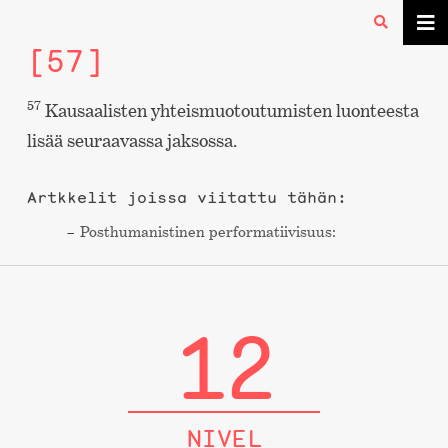
[57]
57
Kausaalisten yhteismuotoutumisten luonteesta
lisää seuraavassa jaksossa.
Artkkelit joissa viitattu tähän:
Post­humanistinen performa­tiivisuus:
12
NIVEL