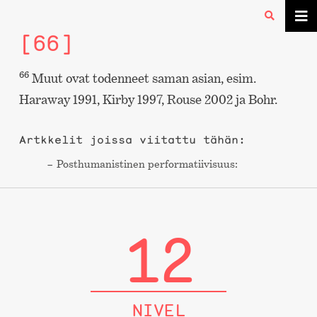
[66]
66
Muut ovat todenneet saman asian, esim.
Haraway 1991, Kirby 1997, Rouse 2002 ja Bohr.
Artkkelit joissa viitattu tähän:
Post­humanistinen performa­tiivisuus:
12
NIVEL