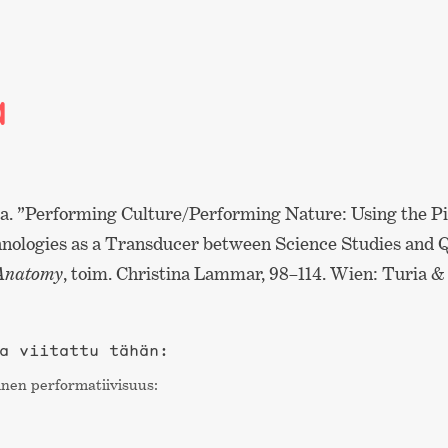
a
a. ”Performing Culture/Performing Nature: Using the Pi
nologies as a Transducer between Science Studies and 
 Anatomy
, toim. Christina Lammar, 98–114. Wien: Turia &
a viitattu tähän:
nen performa­tiivisuus: