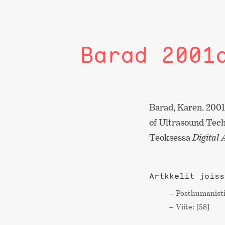
Barad 2001
Barad, Karen. 2001
of Ultrasound Tech
Teoksessa
Digital
Artkkelit joiss
Post­humanisti
Viite: [58]