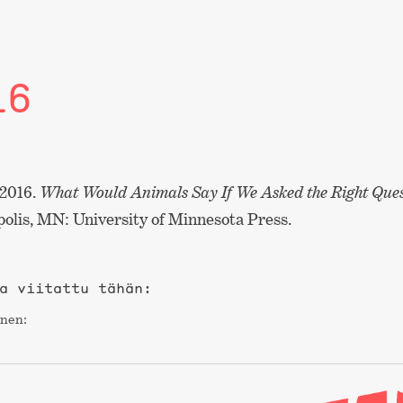
16
 2016.
What Would Animals Say If We Asked the Right Ques
lis, MN: University of Minnesota Press.
a viitattu tähän:
nen: