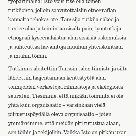
työparimallia: Isto voisi itse olla toinen
tutkijoista, jolloin saavutettaisiin etnografian
kannalta tehokas ote. Tanssija-tutkija näkee ja
tuntee alaa ja toimintaa sisältäpäin, työntutkija-
etnografi kyseenalaistaa alan sisäisiä uskomuksia
ja suhteuttaa havaintoja muuhun yhteiskuntaan
ja muihin töihin.
Tutkimus aloitettiin Tanssin talon tiimistä ja siitä
lähdettiin laajentamaan kenttätyötä alan
toimijoiden verkostoja, rihmastoja ja ekologioita
seuraten. Tiesimme, että mikään toiminta ei ole
yhtä kuin organisaatio – varsinkaan vielä
piirustuspöydällä oleva organisaatio – joten
ymmärsimme, että meidän piti tutustua alaan,
sen töihin ja tekijöihin. Vaikka Isto on pitkän uran