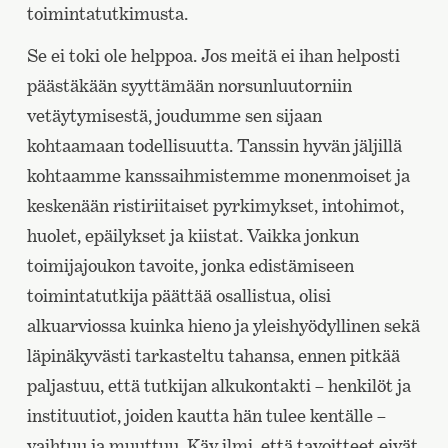
toimintatutkimusta.
Se ei toki ole helppoa. Jos meitä ei ihan helposti
päästäkään syyttämään norsunluutorniin
vetäytymisestä, joudumme sen sijaan
kohtaamaan todellisuutta. Tanssin hyvän jäljillä
kohtaamme kanssaihmistemme monenmoiset ja
keskenään ristiriitaiset pyrkimykset, intohimot,
huolet, epäilykset ja kiistat. Vaikka jonkun
toimijajoukon tavoite, jonka edistämiseen
toimintatutkija päättää osallistua, olisi
alkuarviossa kuinka hieno ja yleishyödyllinen sekä
läpinäkyvästi tarkasteltu tahansa, ennen pitkää
paljastuu, että tutkijan alkukontakti – henkilöt ja
instituutiot, joiden kautta hän tulee kentälle –
vaihtuu ja muuttuu. Käy ilmi, että tavoitteet eivät