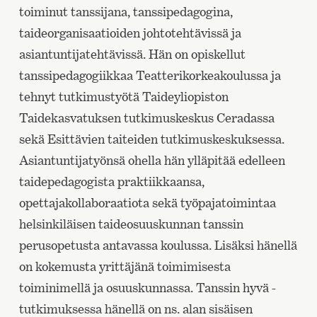
toiminut tanssijana, tanssipedagogina,
taideorganisaatioiden johtotehtävissä ja
asiantuntijatehtävissä. Hän on opiskellut
tanssipedagogiikkaa Teatterikorkeakoulussa ja
tehnyt tutkimustyötä Taideyliopiston
Taidekasvatuksen tutkimuskeskus Ceradassa
sekä Esittävien taiteiden tutkimuskeskuksessa.
Asiantuntijatyönsä ohella hän ylläpitää edelleen
taidepedagogista praktiikkaansa,
opettajakollaboraatiota sekä työpajatoimintaa
helsinkiläisen taideosuuskunnan tanssin
perusopetusta antavassa koulussa. Lisäksi hänellä
on kokemusta yrittäjänä toimimisesta
toiminimellä ja osuuskunnassa. Tanssin hyvä -
tutkimuksessa hänellä on ns. alan sisäisen