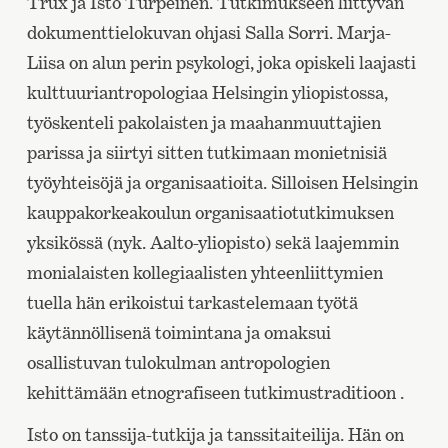
Trux ja Isto Turpeinen. Tutkimukseen liittyvän
dokumenttielokuvan ohjasi Salla Sorri. Marja-
Liisa on alun perin psykologi, joka opiskeli laajasti
kulttuuriantropologiaa Helsingin yliopistossa,
työskenteli pakolaisten ja maahanmuuttajien
parissa ja siirtyi sitten tutkimaan monietnisiä
työyhteisöjä ja organisaatioita. Silloisen Helsingin
kauppakorkeakoulun organisaatiotutkimuksen
yksikössä (nyk. Aalto-yliopisto) sekä laajemmin
monialaisten kollegiaalisten yhteenliittymien
tuella hän erikoistui tarkastelemaan työtä
käytännöllisenä toimintana ja omaksui
osallistuvan tulokulman antropologien
kehittämään etnografiseen tutkimustraditioon .
Isto on tanssija-tutkija ja tanssitaiteilija. Hän on