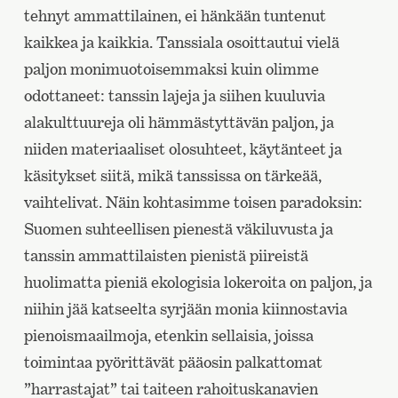
tehnyt ammattilainen, ei hänkään tuntenut
kaikkea ja kaikkia. Tanssiala osoittautui vielä
paljon monimuotoisemmaksi kuin olimme
odottaneet: tanssin lajeja ja siihen kuuluvia
alakulttuureja oli hämmästyttävän paljon, ja
niiden materiaaliset olosuhteet, käytänteet ja
käsitykset siitä, mikä tanssissa on tärkeää,
vaihtelivat. Näin kohtasimme toisen paradoksin:
Suomen suhteellisen pienestä väkiluvusta ja
tanssin ammattilaisten pienistä piireistä
huolimatta pieniä ekologisia lokeroita on paljon, ja
niihin jää katseelta syrjään monia kiinnostavia
pienoismaailmoja, etenkin sellaisia, joissa
toimintaa pyörittävät pääosin palkattomat
”harrastajat” tai taiteen rahoituskanavien