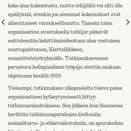
koko alan kukoistusta, mutta tekijöillä voi silti olla
epäilyksiä, etenkin jos aiemmat kokemukset ovat
Edellinen
aiheuttaneet varauksellisuutta. Tanssin talon
sivu
organisaation avustuksella tutkijat pääsivät
esittelemään kehittämisideoitaan alan vuotuisen
suurtapahtuman, Kiertoliikkeen,
suunnittelutyöryhmälle. Tutkimukseemme
perustuva kollegiaalinen työpaja otettiin mukaan
ohjelmaan kesällä 2019.
Yleisempi, tutkimuksen ulkopuolelta tuleva paine
organisaatioon kytkeytymisestä liittyy
tutkimusrahoitukseen. Sen jälkeen kun Suomessa
herättiin tutkimusapurahojen kielteisiin
sosiaaliturva- ja eläkevaikutuksiin, on apurahoihin