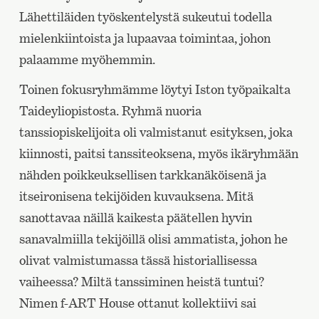
Lähettiläiden työskentelystä sukeutui todella
mielenkiintoista ja lupaavaa toimintaa, johon
palaamme myöhemmin.
Toinen fokusryhmämme löytyi Iston työpaikalta
Taideyliopistosta. Ryhmä nuoria
tanssiopiskelijoita oli valmistanut esityksen, joka
kiinnosti, paitsi tanssiteoksena, myös ikäryhmään
nähden poikkeuksellisen tarkkanäköisenä ja
itseironisena tekijöiden kuvauksena. Mitä
sanottavaa näillä kaikesta päätellen hyvin
sanavalmiilla tekijöillä olisi ammatista, johon he
olivat valmistumassa tässä historiallisessa
vaiheessa? Miltä tanssiminen heistä tuntui?
Nimen f-ART House ottanut kollektiivi sai