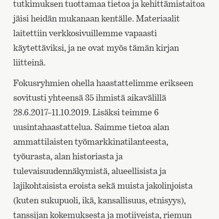
tutkimuksen tuottamaa tietoa ja kehittämistaitoa
jäisi heidän mukanaan kentälle. Materiaalit
laitettiin verkkosivuillemme vapaasti
käytettäviksi, ja ne ovat myös tämän kirjan
liitteinä.
Fokusryhmien ohella haastattelimme erikseen
sovitusti yhteensä 35 ihmistä aikavälillä
28.6.2017–11.10.2019. Lisäksi teimme 6
uusintahaastattelua. Saimme tietoa alan
ammattilaisten työmarkkinatilanteesta,
työurasta, alan historiasta ja
tulevaisuudennäkymistä, alueellisista ja
lajikohtaisista eroista sekä muista jakolinjoista
(kuten sukupuoli, ikä, kansallisuus, etnisyys),
tanssijan kokemuksesta ja motiiveista, riemun