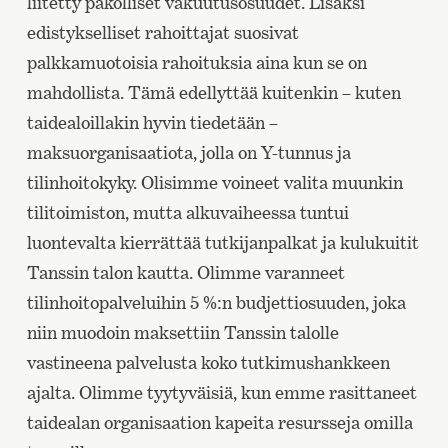
liitetty pakolliset vakuutusosuudet. Lisäksi
edistykselliset rahoittajat suosivat
palkkamuotoisia rahoituksia aina kun se on
mahdollista. Tämä edellyttää kuitenkin – kuten
taidealoillakin hyvin tiedetään –
maksuorganisaatiota, jolla on Y-tunnus ja
tilinhoitokyky. Olisimme voineet valita muunkin
tilitoimiston, mutta alkuvaiheessa tuntui
luontevalta kierrättää tutkijanpalkat ja kulukuitit
Tanssin talon kautta. Olimme varanneet
tilinhoitopalveluihin 5 %:n budjettiosuuden, joka
niin muodoin maksettiin Tanssin talolle
vastineena palvelusta koko tutkimushankkeen
ajalta. Olimme tyytyväisiä, kun emme rasittaneet
taidealan organisaation kapeita resursseja omilla