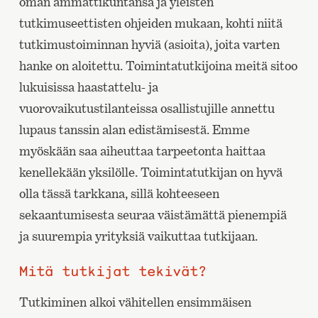
oman ammattikuntansa ja yleisten
tutkimuseettisten ohjeiden mukaan, kohti niitä
tutkimustoiminnan hyviä (asioita), joita varten
hanke on aloitettu. Toimintatutkijoina meitä sitoo
lukuisissa haastattelu- ja
vuorovaikutustilanteissa osallistujille annettu
lupaus tanssin alan edistämisestä. Emme
myöskään saa aiheuttaa tarpeetonta haittaa
kenellekään yksilölle. Toimintatutkijan on hyvä
olla tässä tarkkana, sillä kohteeseen
sekaantumisesta seuraa väistämättä pienempiä
ja suurempia yrityksiä vaikuttaa tutkijaan.
Mitä tutkijat tekivät?
Tutkiminen alkoi vähitellen ensimmäisen