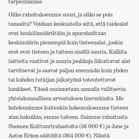
tarpeillamme.
Oliko rahoituksemme suuri, ja oliko se pois
tanssilta? Voidaan keskustella siitä, että taidealat
ovat henkilömääriltään ja apurahoiltaan
keskimäärin pienempiä kuin tieteenalat, joskin
erot ovat tieteen ja taiteen sisällä suuria. Kalliita
laitteita vaativat ja suuria joukkoja liikuttavat alat
tarvitsevat ja saavat paljon enemmän kuin yhden
tai kahden tutkijan jalkatyönä toteutettavat
hankkeet. Tässä uusinnetaan samalla vallitsevia
yhteiskunnallisen arvostuksen hierarkioita. Me
kohdensimme kuitenkin hakemuksemme tieteen
alan hakuihin, emme taiteen. Saimme rahoitusta
Suomen Kulttuurirahastolta (56 000 €) ja Jane ja
Aatos Erkon säätiöltä (364 000 €). Näistä