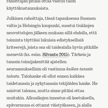
rahoittajan pitäisi ottaa vastuu talon
käyttökustannuksista.
Julkinen rahoittaja, tässä tapauksessa Suomen
valtio ja Helsingin kaupunki, suostui tiukkojen
neuvottelujen jälkeen mukaan sillä ehdolla, että
toiminta täyttäisi lukuisia edistyksellisiä
kriteerejä, joista osa oli taidealalla hyvin pitkälle
meneviä (ks. esim.
Silvanto 2015
). Tärkein ja
tanssin toimijakenttää ajatellen
seuraamuksellisin oli vaatimus
kaiken tanssin
talosta
. Talohanke oli ollut ennen kaikkea
taidetanssin ja nykytanssin tekijöiden hanke. He
saisivat talonsa, mutta sinne pitäisi ottaa
muitakin. Alkuaikojen innostus oli koetuksella,
epävarmuus ei ottanut väistyäkseen, ja alalla