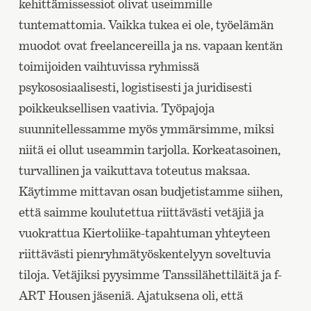
kehittämissessiot olivat useimmille
tuntemattomia. Vaikka tukea ei ole, työelämän
muodot ovat freelancereilla ja ns. vapaan kentän
toimijoiden vaihtuvissa ryhmissä
psykososiaalisesti, logistisesti ja juridisesti
poikkeuksellisen vaativia. Työpajoja
suunnitellessamme myös ymmärsimme, miksi
niitä ei ollut useammin tarjolla. Korkeatasoinen,
turvallinen ja vaikuttava toteutus maksaa.
Käytimme mittavan osan budjetistamme siihen,
että saimme koulutettua riittävästi vetäjiä ja
vuokrattua Kiertoliike-tapahtuman yhteyteen
riittävästi pienryhmätyöskentelyyn soveltuvia
tiloja. Vetäjiksi pyysimme Tanssilähettiläitä ja f-
ART Housen jäseniä. Ajatuksena oli, että