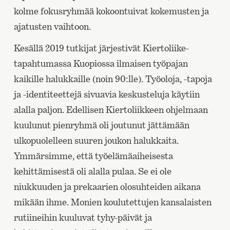
kolme fokusryhmää kokoontuivat kokemusten ja
ajatusten vaihtoon.
Kesällä 2019 tutkijat järjestivät Kiertoliike-
tapahtumassa Kuopiossa ilmaisen työpajan
kaikille halukkaille (noin 90:lle). Työoloja, -tapoja
ja -identiteettejä sivuavia keskusteluja käytiin
alalla paljon. Edellisen Kiertoliikkeen ohjelmaan
kuulunut pienryhmä oli joutunut jättämään
ulkopuolelleen suuren joukon halukkaita.
Ymmärsimme, että työelämäaiheisesta
kehittämisestä oli alalla pulaa. Se ei ole
niukkuuden ja prekaarien olosuhteiden aikana
mikään ihme. Monien koulutettujen kansalaisten
rutiineihin kuuluvat tyhy-päivät ja