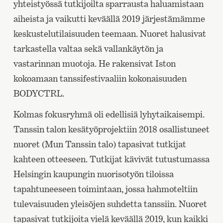
yhteistyössä tutkijoilta sparrausta haluamistaan
aiheista ja vaikutti keväällä 2019 järjestämämme
keskustelutilaisuuden teemaan. Nuoret halusivat
tarkastella valtaa sekä vallankäytön ja
vastarinnan muotoja. He rakensivat Iston
kokoamaan tanssifestivaaliin kokonaisuuden
BODYCTRL.
Kolmas fokusryhmä oli edellisiä lyhytaikaisempi.
Tanssin talon kesätyöprojektiin 2018 osallistuneet
nuoret (Mun Tanssin talo) tapasivat tutkijat
kahteen otteeseen. Tutkijat kävivät tutustumassa
Helsingin kaupungin nuorisotyön tiloissa
tapahtuneeseen toimintaan, jossa hahmoteltiin
tulevaisuuden yleisöjen suhdetta tanssiin. Nuoret
tapasivat tutkijoita vielä keväällä 2019, kun kaikki