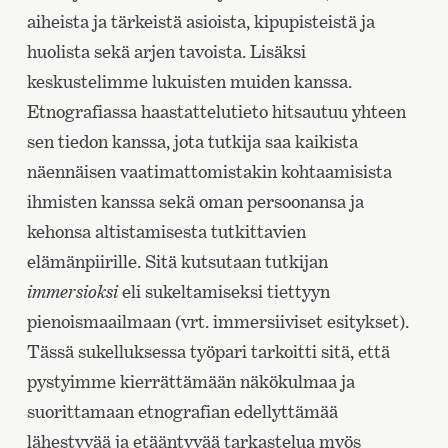
aiheista ja tärkeistä asioista, kipupisteistä ja
huolista sekä arjen tavoista. Lisäksi
keskustelimme lukuisten muiden kanssa.
Etnografiassa haastattelutieto hitsautuu yhteen
sen tiedon kanssa, jota tutkija saa kaikista
näennäisen vaatimattomistakin kohtaamisista
ihmisten kanssa sekä oman persoonansa ja
kehonsa altistamisesta tutkittavien
elämänpiirille. Sitä kutsutaan tutkijan
immersioksi
eli sukeltamiseksi tiettyyn
pienoismaailmaan (vrt. immersiiviset esitykset).
Tässä sukelluksessa työpari tarkoitti sitä, että
pystyimme kierrättämään näkökulmaa ja
suorittamaan etnografian edellyttämää
lähestyvää ja etääntyvää tarkastelua myös