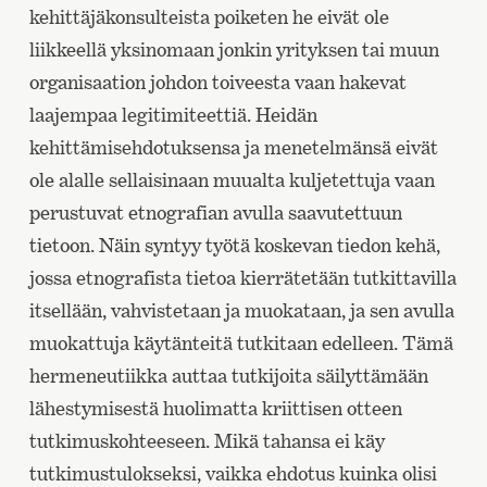
kehittäjäkonsulteista poiketen he eivät ole
liikkeellä yksinomaan jonkin yrityksen tai muun
organisaation johdon toiveesta vaan hakevat
laajempaa legitimiteettiä. Heidän
kehittämisehdotuksensa ja menetelmänsä eivät
ole alalle sellaisinaan muualta kuljetettuja vaan
perustuvat etnografian avulla saavutettuun
tietoon. Näin syntyy työtä koskevan tiedon kehä,
jossa etnografista tietoa kierrätetään tutkittavilla
itsellään, vahvistetaan ja muokataan, ja sen avulla
muokattuja käytänteitä tutkitaan edelleen. Tämä
hermeneutiikka auttaa tutkijoita säilyttämään
lähestymisestä huolimatta kriittisen otteen
tutkimuskohteeseen. Mikä tahansa ei käy
tutkimustulokseksi, vaikka ehdotus kuinka olisi