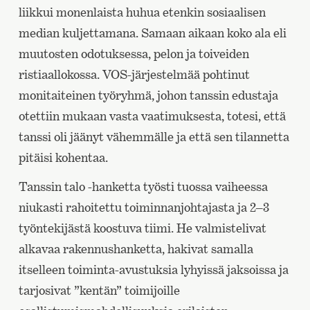
liikkui monenlaista huhua etenkin sosiaalisen
median kuljettamana. Samaan aikaan koko ala eli
muutosten odotuksessa, pelon ja toiveiden
ristiaallokossa. VOS-järjestelmää pohtinut
monitaiteinen työryhmä, johon tanssin edustaja
otettiin mukaan vasta vaatimuksesta, totesi, että
tanssi oli jäänyt vähemmälle ja että sen tilannetta
pitäisi kohentaa.
Tanssin talo -hanketta työsti tuossa vaiheessa
niukasti rahoitettu toiminnanjohtajasta ja 2‒3
työntekijästä koostuva tiimi. He valmistelivat
alkavaa rakennushanketta, hakivat samalla
itselleen toiminta-avustuksia lyhyissä jaksoissa ja
tarjosivat ”kentän” toimijoille