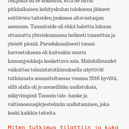
tekijöillä oli se kokemus, että he olivat
pitkäaikaisen kehityskulun tuloksena jääneet
esittävien taiteiden joukossa altavastaajan
asemaan. Tanssitaide oli ehkä balettia lukuun
ottamatta yhteiskunnassa heikosti tunnettua ja
yleisöt pieniä. Paradoksaalisesti tanssi
harrastuksena oli kuitenkin suuria
kansanjoukkoja koskettava asia. Mahdollisuudet
vaikuttaa toimintatutkimuksella näyttivät
tutkimusta suunniteltaessa vuonna 2016 hyviltä,
sillä alalla oli jo meneillään uudistuksia,
näkyvimpinä Tanssin talo ‑hanke ja
valtionosuusjärjestelmän uudistaminen, joka
koski kaikkia taiteita.
Miten tutkimus tilattiin ja kuka