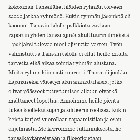
kokoaman Tanssilähettiläiden ryhmän toiveen
saada jatkaa ryhmänä. Kukin ryhmän jäsenistä oli
koonnut Tanssin talolle palkkiota vastaan
raportin yhden tanssilajin/alakulttuurin ilmiöistä
– pohjaksi tulevaa monilajisuutta varten. Työn
valmistuttua Tanssin talolla ei ollut heille muuta
tarvetta eikä aikaa toimia ryhmän alustana.
Meitä ryhmä kiinnosti suuresti. Tässä oli joukko
hajanaiseksi väitetyn alan ammattilaisia, jotka
olivat päässeet tutustumisen alkuun eivätkä
malttaneet lopettaa. Annoimme heille pientä
tukea koollekutsujan ja sihteerin roolissa. Kukin
heistä tarjosi vuorollaan tapaamistilan ja osan
ohjelmasta. Me kerroimme tutkimuksesta, he
tanssikäytänteistään ja filosofioistaan.