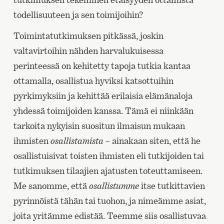
todellisuuteen ja sen toimijoihin?
Toimintatutkimuksen pitkässä, joskin
valtavirtoihin nähden harvalukuisessa
perinteessä on kehitetty tapoja tutkia kantaa
ottamalla, osallistua hyviksi katsottuihin
pyrkimyksiin ja kehittää erilaisia elämänaloja
yhdessä toimijoiden kanssa. Tämä ei niinkään
tarkoita nykyisin suositun ilmaisun mukaan
ihmisten
osallistamista
– ainakaan siten, että he
osallistuisivat toisten ihmisten eli tutkijoiden tai
tutkimuksen tilaajien ajatusten toteuttamiseen.
Me sanomme, että
osallistumme
itse tutkittavien
pyrinnöistä tähän tai tuohon, ja nimeämme asiat,
joita yritämme edistää. Teemme siis osallistuvaa