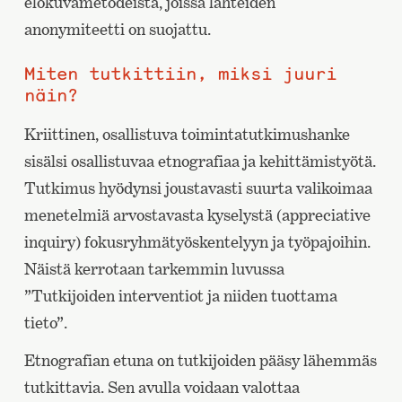
elokuvametodeista, joissa lähteiden
anonymiteetti on suojattu.
Miten tutkittiin, miksi juuri
näin?
Kriittinen, osallistuva toimintatutkimushanke
sisälsi osallistuvaa etnografiaa ja kehittämistyötä.
Tutkimus hyödynsi joustavasti suurta valikoimaa
menetelmiä arvostavasta kyselystä (appreciative
inquiry) fokusryhmätyöskentelyyn ja työpajoihin.
Näistä kerrotaan tarkemmin luvussa
”Tutkijoiden interventiot ja niiden tuottama
tieto”.
Etnografian etuna on tutkijoiden pääsy lähemmäs
tutkittavia. Sen avulla voidaan valottaa