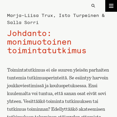
Marja-Liisa Trux, Isto Turpeinen &
Salla Sorri
Johdanto:
monimuotoinen
toimintatutkimus
Toimintatutkimus ei ole suuren yleisön parhaiten
tuntemia tutkimusperinteitä. Se esiintyy harvoin
joukkoviestimissä ja kouluopetuksessa. Ensi
kuulemalta voi tuntua, että sanan osat eivät sovi
yhteen. Vesittääkö toiminta tutkimuksen tai
tutkimus toiminnan? Edellyttääkö akateemisen
tutkimuksen tekeminen etäisyyden ottamista