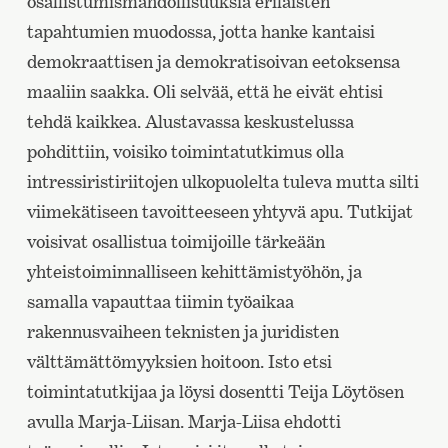
osallistumismahdollisuuksia erilaisten
tapahtumien muodossa, jotta hanke kantaisi
demokraattisen ja demokratisoivan eetoksensa
maaliin saakka. Oli selvää, että he eivät ehtisi
tehdä kaikkea. Alustavassa keskustelussa
pohdittiin, voisiko toimintatutkimus olla
intressiristiriitojen ulkopuolelta tuleva mutta silti
viimekätiseen tavoitteeseen yhtyvä apu. Tutkijat
voisivat osallistua toimijoille tärkeään
yhteistoiminnalliseen kehittämistyöhön, ja
samalla vapauttaa tiimin työaikaa
rakennusvaiheen teknisten ja juridisten
välttämättömyyksien hoitoon. Isto etsi
toimintatutkijaa ja löysi dosentti Teija Löytösen
avulla Marja-Liisan. Marja-Liisa ehdotti