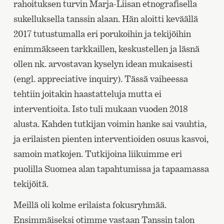
rahoituksen turvin Marja-Liisan etnografisella
sukelluksella tanssin alaan. Hän aloitti keväällä
2017 tutustumalla eri porukoihin ja tekijöihin
enimmäkseen tarkkaillen, keskustellen ja läsnä
ollen nk. arvostavan kyselyn idean mukaisesti
(engl. appreciative inquiry). Tässä vaiheessa
tehtiin joitakin haastatteluja mutta ei
interventioita. Isto tuli mukaan vuoden 2018
alusta. Kahden tutkijan voimin hanke sai vauhtia,
ja erilaisten pienten interventioiden osuus kasvoi,
samoin matkojen. Tutkijoina liikuimme eri
puolilla Suomea alan tapahtumissa ja tapaamassa
tekijöitä.
Meillä oli kolme erilaista fokusryhmää.
Ensimmäiseksi otimme vastaan Tanssin talon