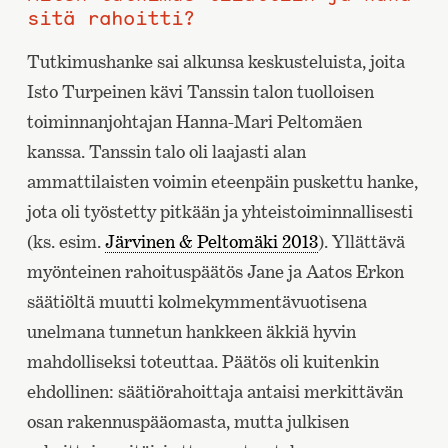
sitä rahoitti?
Tutkimushanke sai alkunsa keskusteluista, joita
Isto Turpeinen kävi Tanssin talon tuolloisen
toiminnanjohtajan Hanna-Mari Peltomäen
kanssa. Tanssin talo oli laajasti alan
ammattilaisten voimin eteenpäin puskettu hanke,
jota oli työstetty pitkään ja yhteistoiminnallisesti
(ks. esim.
Järvinen & Peltomäki 2013
). Yllättävä
myönteinen rahoituspäätös Jane ja Aatos Erkon
säätiöltä muutti kolmekymmentävuotisena
unelmana tunnetun hankkeen äkkiä hyvin
mahdolliseksi toteuttaa. Päätös oli kuitenkin
ehdollinen: säätiörahoittaja antaisi merkittävän
osan rakennuspääomasta, mutta julkisen