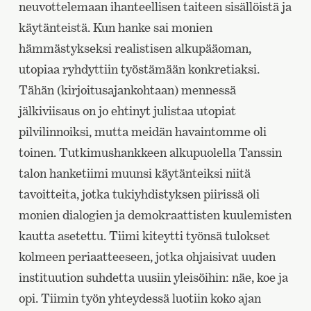
neuvottelemaan ihanteellisen taiteen sisällöistä ja
käytänteistä. Kun hanke sai monien
hämmästykseksi realistisen alkupääoman,
utopiaa ryhdyttiin työstämään konkretiaksi.
Tähän (kirjoitusajankohtaan) mennessä
jälkiviisaus on jo ehtinyt julistaa utopiat
pilvilinnoiksi, mutta meidän havaintomme oli
toinen. Tutkimushankkeen alkupuolella Tanssin
talon hanketiimi muunsi käytänteiksi niitä
tavoitteita, jotka tukiyhdistyksen piirissä oli
monien dialogien ja demokraattisten kuulemisten
kautta asetettu. Tiimi kiteytti työnsä tulokset
kolmeen periaatteeseen, jotka ohjaisivat uuden
instituution suhdetta uusiin yleisöihin: näe, koe ja
opi. Tiimin työn yhteydessä luotiin koko ajan