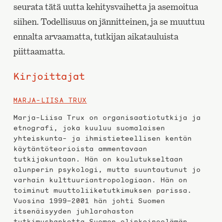
seurata tätä uutta kehitysvaihetta ja asemoitua
siihen. Todellisuus on jännitteinen, ja se muuttuu
ennalta arvaamatta, tutkijan aikatauluista
piittaamatta.
Kirjoittajat
MARJA-LIISA TRUX
Marja-Liisa Trux on organisaatiotutkija ja
etnografi, joka kuuluu suomalaisen
yhteiskunta- ja ihmistieteellisen kentän
käytäntöteorioista ammentavaan
tutkijakuntaan. Hän on koulutukseltaan
alunperin psykologi, mutta suuntautunut jo
varhain kulttuuriantropologiaan. Hän on
toiminut muuttoliiketutkimuksen parissa.
Vuosina 1999–2001 hän johti Suomen
itsenäisyyden juhlarahaston
tutkimushanketta Suomen elinkeinoelämän