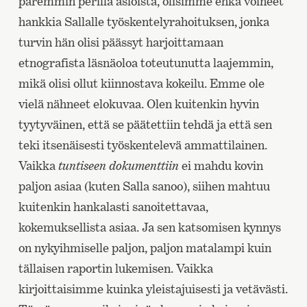
paremmin perillä asioista, olisimme ehkä voineet
hankkia Sallalle työskentelyrahoituksen, jonka
turvin hän olisi päässyt harjoittamaan
etnografista läsnäoloa toteutunutta laajemmin,
mikä olisi ollut kiinnostava kokeilu. Emme ole
vielä nähneet elokuvaa. Olen kuitenkin hyvin
tyytyväinen, että se päätettiin tehdä ja että sen
teki itsenäisesti työskentelevä ammattilainen.
Vaikka
tuntiseen dokumenttiin
ei mahdu kovin
paljon asiaa (kuten Salla sanoo), siihen mahtuu
kuitenkin hankalasti sanoitettavaa,
kokemuksellista asiaa. Ja sen katsomisen kynnys
on nykyihmiselle paljon, paljon matalampi kuin
tällaisen raportin lukemisen. Vaikka
kirjoittaisimme kuinka yleistajuisesti ja vetävästi.