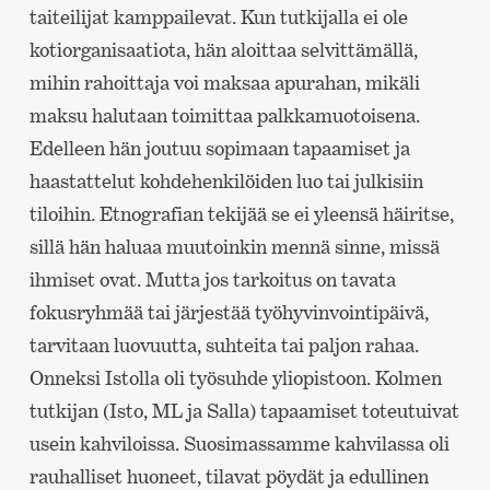
taiteilijat kamppailevat. Kun tutkijalla ei ole
kotiorganisaatiota, hän aloittaa selvittämällä,
mihin rahoittaja voi maksaa apurahan, mikäli
maksu halutaan toimittaa palkkamuotoisena.
Edelleen hän joutuu sopimaan tapaamiset ja
haastattelut kohdehenkilöiden luo tai julkisiin
tiloihin. Etnografian tekijää se ei yleensä häiritse,
sillä hän haluaa muutoinkin mennä sinne, missä
ihmiset ovat. Mutta jos tarkoitus on tavata
fokusryhmää tai järjestää työhyvinvointipäivä,
tarvitaan luovuutta, suhteita tai paljon rahaa.
Onneksi Istolla oli työsuhde yliopistoon. Kolmen
tutkijan (Isto, ML ja Salla) tapaamiset toteutuivat
usein kahviloissa. Suosimassamme kahvilassa oli
rauhalliset huoneet, tilavat pöydät ja edullinen