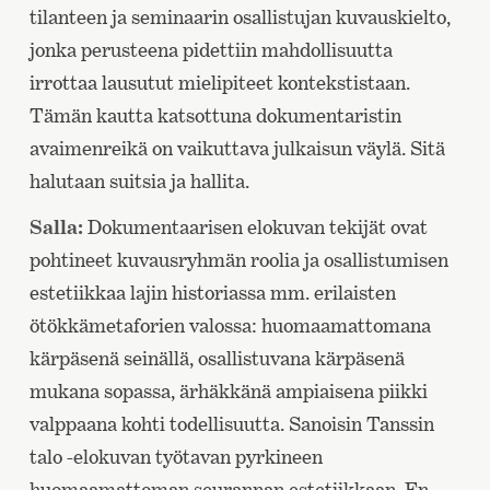
tilanteen ja seminaarin osallistujan kuvauskielto,
jonka perusteena pidettiin mahdollisuutta
irrottaa lausutut mielipiteet kontekstistaan.
Tämän kautta katsottuna dokumentaristin
avaimenreikä on vaikuttava julkaisun väylä. Sitä
halutaan suitsia ja hallita.
Salla:
Dokumentaarisen elokuvan tekijät ovat
pohtineet kuvausryhmän roolia ja osallistumisen
estetiikkaa lajin historiassa mm. erilaisten
ötökkämetaforien valossa: huomaamattomana
kärpäsenä seinällä, osallistuvana kärpäsenä
mukana sopassa, ärhäkkänä ampiaisena piikki
valppaana kohti todellisuutta. Sanoisin Tanssin
talo -elokuvan työtavan pyrkineen
huomaamattoman seurannan estetiikkaan. En