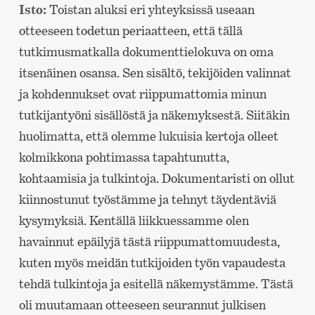
Isto:
Toistan aluksi eri yhteyksissä useaan
otteeseen todetun periaatteen, että tällä
tutkimusmatkalla dokumenttielokuva on oma
itsenäinen osansa. Sen sisältö, tekijöiden valinnat
ja kohdennukset ovat riippumattomia minun
tutkijantyöni sisällöstä ja näkemyksestä. Siitäkin
huolimatta, että olemme lukuisia kertoja olleet
kolmikkona pohtimassa tapahtunutta,
kohtaamisia ja tulkintoja. Dokumentaristi on ollut
kiinnostunut työstämme ja tehnyt täydentäviä
kysymyksiä. Kentällä liikkuessamme olen
havainnut epäilyjä tästä riippumattomuudesta,
kuten myös meidän tutkijoiden työn vapaudesta
tehdä tulkintoja ja esitellä näkemystämme. Tästä
oli muutamaan otteeseen seurannut julkisen