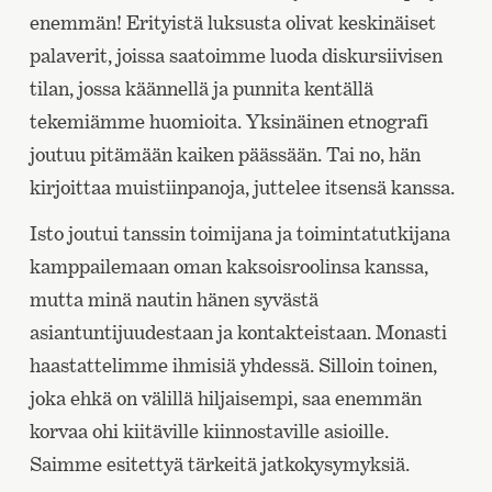
enemmän! Erityistä luksusta olivat keskinäiset
palaverit, joissa saatoimme luoda diskursiivisen
tilan, jossa käännellä ja punnita kentällä
tekemiämme huomioita. Yksinäinen etnografi
joutuu pitämään kaiken päässään. Tai no, hän
kirjoittaa muistiinpanoja, juttelee itsensä kanssa.
Isto joutui tanssin toimijana ja toimintatutkijana
kamppailemaan oman kaksoisroolinsa kanssa,
mutta minä nautin hänen syvästä
asiantuntijuudestaan ja kontakteistaan. Monasti
haastattelimme ihmisiä yhdessä. Silloin toinen,
joka ehkä on välillä hiljaisempi, saa enemmän
korvaa ohi kiitäville kiinnostaville asioille.
Saimme esitettyä tärkeitä jatkokysymyksiä.