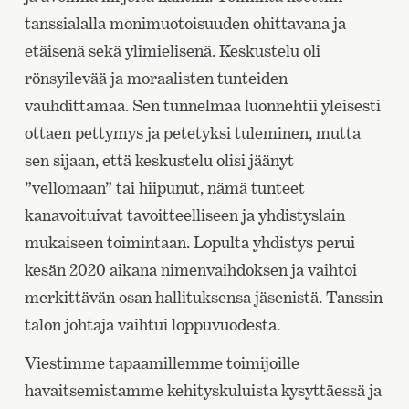
tanssialalla monimuotoisuuden ohittavana ja
etäisenä sekä ylimielisenä. Keskustelu oli
rönsyilevää ja moraalisten tunteiden
vauhdittamaa. Sen tunnelmaa luonnehtii yleisesti
ottaen pettymys ja petetyksi tuleminen, mutta
sen sijaan, että keskustelu olisi jäänyt
”vellomaan” tai hiipunut, nämä tunteet
kanavoituivat tavoitteelliseen ja yhdistyslain
mukaiseen toimintaan. Lopulta yhdistys perui
kesän 2020 aikana nimenvaihdoksen ja vaihtoi
merkittävän osan hallituksensa jäsenistä. Tanssin
talon johtaja vaihtui loppuvuodesta.
Viestimme tapaamillemme toimijoille
havaitsemistamme kehityskuluista kysyttäessä ja