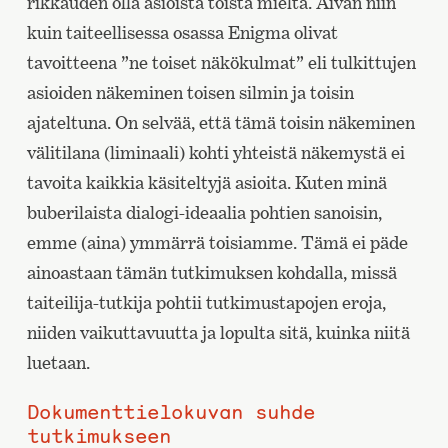
rikkauden olla asioista toista mieltä. Aivan niin
kuin taiteellisessa osassa Enigma olivat
tavoitteena ”ne toiset näkökulmat” eli tulkittujen
asioiden näkeminen toisen silmin ja toisin
ajateltuna. On selvää, että tämä toisin näkeminen
välitilana (liminaali) kohti yhteistä näkemystä ei
tavoita kaikkia käsiteltyjä asioita. Kuten minä
buberilaista dialogi-ideaalia pohtien sanoisin,
emme (aina) ymmärrä toisiamme. Tämä ei päde
ainoastaan tämän tutkimuksen kohdalla, missä
taiteilija-tutkija pohtii tutkimustapojen eroja,
niiden vaikuttavuutta ja lopulta sitä, kuinka niitä
luetaan.
Dokumenttielokuvan suhde
tutkimukseen