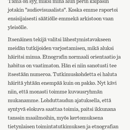
Tämä on syy, miksi minä alun perin kaipasin
jotakin ”audiovisuaalista”. Koska emme raportoi
ensisijaisesti säätiölle emmekä arkistoon vaan
yleisölle.
Itsenäinen tekijä valitsi lähestymistavakseen
meidän tutkijoiden varjostamisen, mikä aluksi
häiritsi minua. Etnografin normaali orientaatio ja
habitus on vaatimaton. Hän ei niin sanotusti tee
itsestään numeroa. Tutkimuskohdetta ei haluta
häiritä yhtään enempää kuin on pakko. Nyt kävi
niin, että monasti toimme kuvausryhmän
mukanamme. Lohduttaudun ajatuksella, että
syntyvä elokuva saattaa toimia, paitsi ikkunana
tanssin maailmoihin, myös kertomuksena
tietynlaisen toimintatutkimuksen ja etnografian