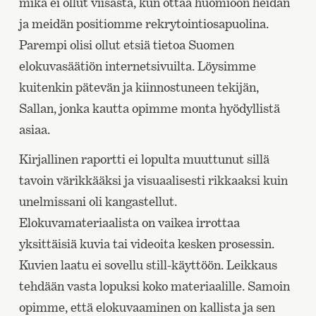
mikä ei ollut viisasta, kun ottaa huomioon heidän
ja meidän positiomme rekrytointiosapuolina.
Parempi olisi ollut etsiä tietoa Suomen
elokuvasäätiön internetsivuilta. Löysimme
kuitenkin pätevän ja kiinnostuneen tekijän,
Sallan, jonka kautta opimme monta hyödyllistä
asiaa.
Kirjallinen raportti ei lopulta muuttunut sillä
tavoin värikkääksi ja visuaalisesti rikkaaksi kuin
unelmissani oli kangastellut.
Elokuvamateriaalista on vaikea irrottaa
yksittäisiä kuvia tai videoita kesken prosessin.
Kuvien laatu ei sovellu still-käyttöön. Leikkaus
tehdään vasta lopuksi koko materiaalille. Samoin
opimme, että elokuvaaminen on kallista ja sen