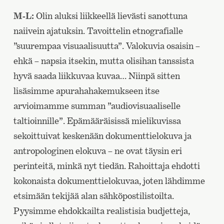
M-L:
Olin aluksi liikkeellä lievästi sanottuna
naiivein ajatuksin. Tavoittelin etnografialle
”suurempaa visuaalisuutta”. Valokuvia osaisin –
ehkä – napsia itsekin, mutta olisihan tanssista
hyvä saada liikkuvaa kuvaa… Niinpä sitten
lisäsimme apurahahakemukseen itse
arvioimamme summan ”audiovisuaaliselle
taltioinnille”. Epämääräisissä mielikuvissa
sekoittuivat keskenään dokumenttielokuva ja
antropologinen elokuva – ne ovat täysin eri
perinteitä, minkä nyt tiedän. Rahoittaja ehdotti
kokonaista dokumenttielokuvaa, joten lähdimme
etsimään tekijää alan sähköpostilistoilta.
Pyysimme ehdokkailta realistisia budjetteja,