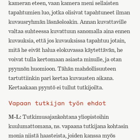
kameran eteen, vaan kamera meni sellaisten
tapahtumien luo, jotka olisivat tapahtuneet ilman
kuvausryhmän läsnäoloakin. Annan kuvattaville
valtaa suhteessa kuvattuun sanomalla aina ennen
kuvauksia, että jos kuvauksissa tapahtuu jotain,
mitä he eivät halua elokuvassa käytettävän, he
voivat tulla kertomaan asiasta minulle, ja otan
pyynnön huomioon. Tähän mahdollisuuteen
tartuttiinkin pari kertaa kuvausten aikana.
Kertaakaan pyyntö ei tullut tutkijoilta.
Vapaan tutkijan työn ehdot
M-L:
Tutkimusajankohtana yliopistoihin
kuulumattomana, ns. vapaana tutkijana kohtasin
monia niistä haasteista, joiden kanssa myös