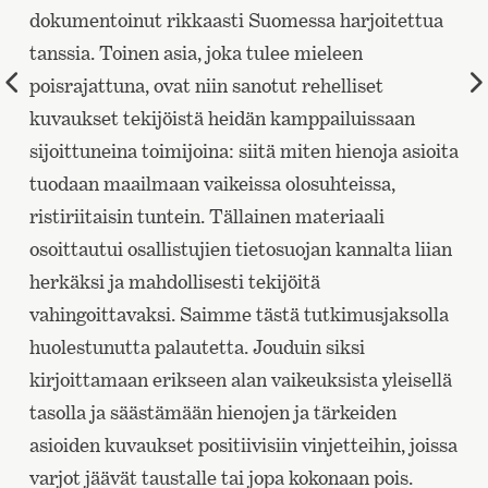
dokumentoinut rikkaasti Suomessa harjoitettua
tanssia. Toinen asia, joka tulee mieleen
Edellinen
poisrajattuna, ovat niin sanotut rehelliset
sivu
kuvaukset tekijöistä heidän kamppailuissaan
sijoittuneina toimijoina: siitä miten hienoja asioita
tuodaan maailmaan vaikeissa olosuhteissa,
ristiriitaisin tuntein. Tällainen materiaali
osoittautui osallistujien tietosuojan kannalta liian
herkäksi ja mahdollisesti tekijöitä
vahingoittavaksi. Saimme tästä tutkimusjaksolla
huolestunutta palautetta. Jouduin siksi
kirjoittamaan erikseen alan vaikeuksista yleisellä
tasolla ja säästämään hienojen ja tärkeiden
asioiden kuvaukset positiivisiin vinjetteihin, joissa
varjot jäävät taustalle tai jopa kokonaan pois.