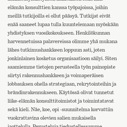
elämän konsulttien kanssa työpajoissa, joihin
meillä tutkijoilla ei ollut pääsyä. Tutkijat eivät
enää saaneet lupaa tulla kuuntelemaan myöskään
yhdistyksen vuosikokoukseen. Henkilökunnan
harvennetuissa palavereissa olimme yhä mukana
lähes tutkimushankkeen loppuun asti, joten
jonkinlainen kosketus organisaatioon säilyi. Siten
saamiemme tietojen perusteella työn painopiste
siirtyi rakennushankkeen ja voimaperäisen
lobbauksen ohella strategiaan, rekrytointeihin ja
brändinrakennukseen. Käytössä olivat tunnetut
liike-elämän konsulttitoimistot ja toimintatavat
sekä kieli. Näe, koe, opi -suunnitelma korvattiin
vuokrattavina olevien salien mukaisella
jaottelulla. Perusteluja tiedustellessamme