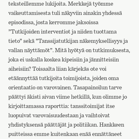
teksteillemme lukijoita. Merkkejä työmme
vaikeuttamisesta tuli näkyviin ainakin yhdessä
episodissa, josta kerromme jaksoissa
”Tutkijoiden interventiot ja niiden tuottama
tieto” sekä ”Tanssijatutkijan näkemyksellisyys ja
vallan näyttämöt”. Mitä hyötyä on tutkimuksesta,
joka ei uskalla koskea kipeisiin ja jännitteisiin
aiheisiin? Toisaalta liian kärjekäs ote voi
etäännyttää tutkijoita toimijoista, joiden oma
orientaatio on varovainen. Tasapainoilun tarve
päättyi äkisti aivan viime hetkillä, kun olimme jo
kirjoittamassa raporttia: tanssitoimijat itse
luopuivat varovaisuudestaan ja vaihtoivat
yhdistyksensä päättäjät ja politiikan. Hankkeen
puitteissa emme kuitenkaan enää ennättäneet