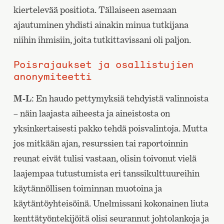
kiertelevää positiota. Tällaiseen asemaan
ajautuminen yhdisti ainakin minua tutkijana
niihin ihmisiin, joita tutkittavissani oli paljon.
Poisrajaukset ja osallistujien
anonymiteetti
M-L
: En haudo pettymyksiä tehdyistä valinnoista
– näin laajasta aiheesta ja aineistosta on
yksinkertaisesti pakko tehdä poisvalintoja. Mutta
jos mitkään ajan, resurssien tai raportoinnin
reunat eivät tulisi vastaan, olisin toivonut vielä
laajempaa tutustumista eri tanssikulttuureihin
käytännöllisen toiminnan muotoina ja
käytäntöyhteisöinä. Unelmissani kokonainen liuta
kenttätyöntekijöitä olisi seurannut johtolankoja ja