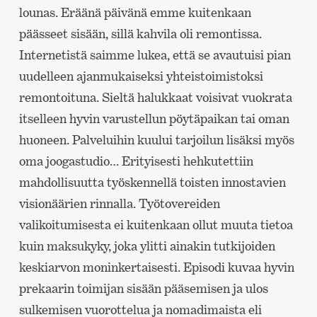
lounas. Eräänä päivänä emme kuitenkaan
päässeet sisään, sillä kahvila oli remontissa.
Internetistä saimme lukea, että se avautuisi pian
uudelleen ajanmukaiseksi yhteistoimistoksi
remontoituna. Sieltä halukkaat voisivat vuokrata
itselleen hyvin varustellun pöytäpaikan tai oman
huoneen. Palveluihin kuului tarjoilun lisäksi myös
oma joogastudio… Erityisesti hehkutettiin
mahdollisuutta työskennellä toisten innostavien
visionäärien rinnalla. Työtovereiden
valikoitumisesta ei kuitenkaan ollut muuta tietoa
kuin maksukyky, joka ylitti ainakin tutkijoiden
keskiarvon moninkertaisesti. Episodi kuvaa hyvin
prekaarin toimijan sisään pääsemisen ja ulos
sulkemisen vuorottelua ja nomadimaista eli