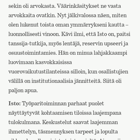
sekin oli arvokasta. Väärinkäsitykset ne vasta
arvokkaita ovatkin. Nyt jälkivalossa näen, miten
olen lukenut toista oman ymmärrykseni kautta –
luonnollisesti vinoon. Kävi ilmi, että Isto on, paitsi
tanssija-tutkija, myös lentäjä, reservin upseeri ja
osuustoimintamies. Hän on minua lahjakkaampi
luovimaan kasvokkaisissa
vuorovaikutustilanteissa silloin, kun osallistujien
välillä on institutionaalisia jännitteitä. Siitä oli
paljon apua.
Isto:
Työparitoiminnan parhaat puolet
näyttäytyvät kohtaamisen tiloissa laajempana
tulokulmana. Keskustelut saavat laajemman
ihmettelyn, täsmennyksen tarpeet ja lopulta