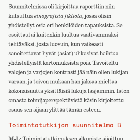
Suunnitelmissa oli kirjoittaa raporttiin niin
kutsuttua
etnografista fiktiota
, jossa olisin
yhdistellyt osia eri henkilöiden tapauksista. Se
osoittautui kuitenkin luultua vaativammaksi
tehtäväksi, josta luovuin, kun vaikeasti
sanoitettavat hyvät (asiat) uhkasivat haihtua
yhdistellyistä kertomuksista pois. Tavoiteltu
valojen ja varjojen kontrasti jää näin ollen lukijan
varaan, ja toivon mukaan hän jaksaa mieltää
kokonaisuutta yksittäisiä lukuja laajemmin. Iston
omasta toimijaperspektiivistä käsin kirjoitettu
osuus sen sijaan ylittää tämän esteen.
Toimintatutkijan suunnitelma B
M-L:
Toimintatutkimuksen alkupiste sijoittuu