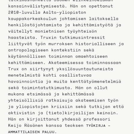
kansainvälistymisestä. Hän on opettanut
2010-luvulla Aalto-yliopiston
kauppakorkeakoulun johtamisen laitoksella
henkilöstöjohtamista ja kehittämistyötä ja
väitellyt monietnisen työyhteisön
haasteista. Truxin tutkimusintressit
liittyvät työn murroksen historialliseen ja
antropologiseen kontekstiin sekä
käytännöllisen toiminnan omaehtoiseen
kehittämiseen. Akateemisessa toiminnassaan
Trux on siirtynyt yksilösuuntautuneista
menetelmistä kohti osallistuvaa
havainnointia ja muita kenttätyömenetelmiä
sekä toimintatutkimusta. Hän on ollut
mukana etsimässä ja kehittämässä
yhteisöllisiä ratkaisuja akateemisen työn
ja yliopistojen kriisiin sekä tutkijan että
aktivistin ja (tieto)kirjailijan keinoin.
Hän on kirjoittanut yhdessä professori
Keijo Räsänen kanssa teoksen
TYÖKIRJA –
.
AMMATTILAISEN PALUU