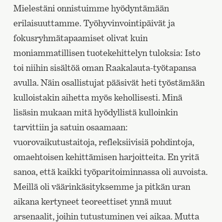
Mielestäni onnistuimme hyödyntämään
erilaisuuttamme. Työhyvinvointipäivät ja
fokusryhmätapaamiset olivat kuin
moniammatillisen tuotekehittelyn tuloksia: Isto
toi niihin sisältöä oman Raakalauta-työtapansa
avulla. Näin osallistujat pääsivät heti työstämään
kulloistakin aihetta myös kehollisesti. Minä
lisäsin mukaan mitä hyödyllistä kulloinkin
tarvittiin ja satuin osaamaan:
vuorovaikutustaitoja, refleksiivisiä pohdintoja,
omaehtoisen kehittämisen harjoitteita. En yritä
sanoa, että kaikki työparitoiminnassa oli auvoista.
Meillä oli väärinkäsityksemme ja pitkän uran
aikana kertyneet teoreettiset ynnä muut
arsenaalit, joihin tutustuminen vei aikaa. Mutta