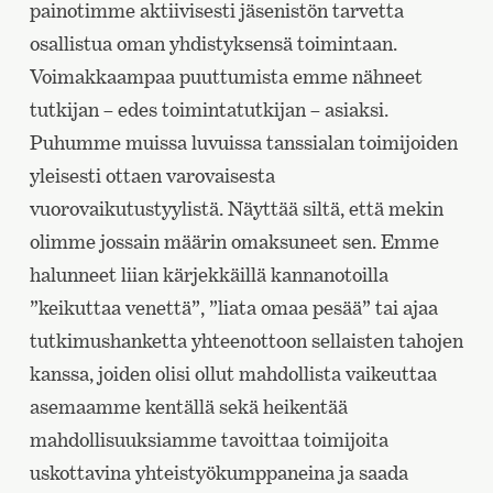
painotimme aktiivisesti jäsenistön tarvetta
osallistua oman yhdistyksensä toimintaan.
Voimakkaampaa puuttumista emme nähneet
tutkijan – edes toimintatutkijan – asiaksi.
Puhumme muissa luvuissa tanssialan toimijoiden
yleisesti ottaen varovaisesta
vuorovaikutustyylistä. Näyttää siltä, että mekin
olimme jossain määrin omaksuneet sen. Emme
halunneet liian kärjekkäillä kannanotoilla
”keikuttaa venettä”, ”liata omaa pesää” tai ajaa
tutkimushanketta yhteenottoon sellaisten tahojen
kanssa, joiden olisi ollut mahdollista vaikeuttaa
asemaamme kentällä sekä heikentää
mahdollisuuksiamme tavoittaa toimijoita
uskottavina yhteistyökumppaneina ja saada