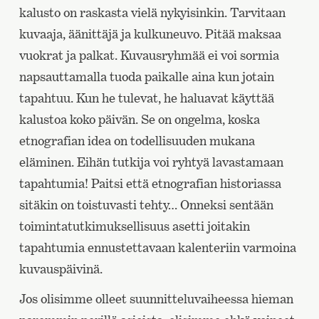
kalusto on raskasta vielä nykyisinkin. Tarvitaan
kuvaaja, äänittäjä ja kulkuneuvo. Pitää maksaa
vuokrat ja palkat. Kuvausryhmää ei voi sormia
napsauttamalla tuoda paikalle aina kun jotain
tapahtuu. Kun he tulevat, he haluavat käyttää
kalustoa koko päivän. Se on ongelma, koska
etnografian idea on todellisuuden mukana
eläminen. Eihän tutkija voi ryhtyä lavastamaan
tapahtumia! Paitsi että etnografian historiassa
sitäkin on toistuvasti tehty… Onneksi sentään
toimintatutkimuksellisuus asetti joitakin
tapahtumia ennustettavaan kalenteriin varmoina
kuvauspäivinä.
Jos olisimme olleet suunnitteluvaiheessa hieman