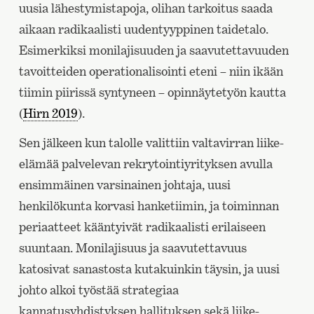
uusia lähestymistapoja, olihan tarkoitus saada
aikaan radikaalisti uudentyyppinen taidetalo.
Esimerkiksi monilajisuuden ja saavutettavuuden
tavoitteiden operationalisointi eteni – niin ikään
tiimin piirissä syntyneen – opinnäytetyön kautta
(
Hirn 2019
).
Sen jälkeen kun talolle valittiin valtavirran liike-
elämää palvelevan rekrytointiyrityksen avulla
ensimmäinen varsinainen johtaja, uusi
henkilökunta korvasi hanketiimin, ja toiminnan
periaatteet kääntyivät radikaalisti erilaiseen
suuntaan. Monilajisuus ja saavutettavuus
katosivat sanastosta kutakuinkin täysin, ja uusi
johto alkoi työstää strategiaa
kannatusyhdistyksen hallituksen sekä liike-