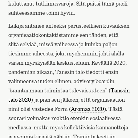
kuluttanut tutkimusvaroja. Sitä paitsi tämä puoli
suhteessamme toimi hyvin.
Lukija antanee anteeksi perusteellisen kuvauksen
organisaatiokontaktistamme sen tähden, että
siitä selviää, missä vaiheessa ja kuinka paljon
tiesimme aiheesta, joka myöhemmin johti alalla
varsin myrskyisään keskusteluun. Keväällä 2020,
pandemian aikaan, Tanssin talo tiedotti ensin
valinneensa uuden elimen, advisory boardin,
”suuntaamaan toimintaa tulevaisuuteen” (
Tanssin
talo 2020
) ja pian sen jälkeen, että organisaation
nimi olisi vastedes Form (
Aromaa 2020
). Tästä
seurasi voimakas reaktio etenkin sosiaalisessa
mediassa, mutta myös kollektiivisia kannanottoja
ja avoimia kirjeitä nähtiin. Toiminta koettiin