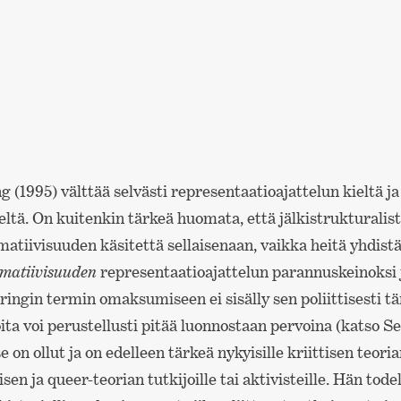
(1995) välttää selvästi representaatioajattelun kieltä ja
eltä. On kuitenkin tärkeä huomata, että jälkistrukturalisti
atiivisuuden käsitettä sellaisenaan, vaikka heitä yhdistää
matiivisuuden
representaatioajattelun parannuskeinoksi 
ingin termin omaksumiseen ei sisälly sen poliittisesti tä
ita voi perustellusti pitää luonnostaan pervoina (katso S
e on ollut ja on edelleen tärkeä nykyisille kriittisen teoria
isen ja queer-teorian tutkijoille tai aktivisteille. Hän tode