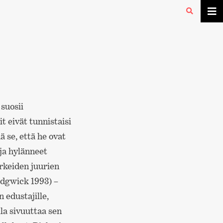
 suosii
t eivät tunnistaisi
 se, että he ovat
ja hylänneet
rkeiden juurien
edgwick 1993) –
n edustajille,
lla sivuuttaa sen