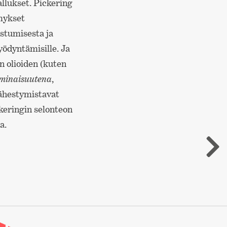
allukset. Pickering
ymykset
stumisesta ja
hyödyntämisille. Ja
n olioiden (kuten
minaisuutena
,
 lähestymistavat
keringin selonteon
a.