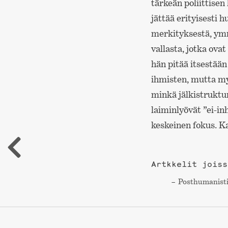
tärkeän poliittisen
jättää erityisesti 
merkityksestä, ymm
vallasta, jotka ova
hän pitää itsestään
ihmisten, mutta my
minkä jälkistruktur
laiminlyövät ”ei-i
keskeinen fokus. K
Artkkelit joiss
Post­humanisti