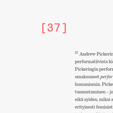
[37]
37
Andrew Pickering 
performatiivista ki
Pickeringin perform
omaksuneet
perfor
humanismin. Picker
tunnustaminen – jo
eikä syiden, miksi s
erityisesti feminist