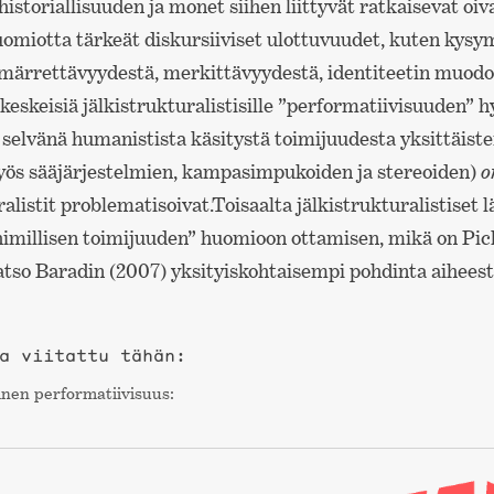
 historiallisuuden ja monet siihen liittyvät ratkaisevat oiv
huomiotta tärkeät diskursiiviset ulottuvuudet, kuten kys
ärrettävyydestä, merkittävyydestä, identiteetin muodo
t keskeisiä jälkistrukturalistisille ”performatiivisuuden” 
 selvänä humanistista käsitystä toimijuudesta yksittäiste
ös sääjärjestelmien, kampasimpukoiden ja stereoiden)
o
alistit problematisoivat.Toisaalta jälkistrukturalistiset
nhimillisen toimijuuden” huomioon ottamisen, mikä on Pic
atso Baradin (2007) yksityiskohtaisempi pohdinta aiheest
a viitattu tähän:
nen performa­tiivisuus: