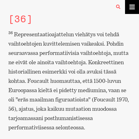
[36]
36
Representaatioajattelun viehätys voi tehdä
vaihtoehtojen kuvittelemisen vaikeaksi. Pohdin
seuraavassa performatiivisia vaihtoehtoja, mutta
ne eivät ole ainoita vaihtoehtoja. Konkreettinen
historiallinen esimerkki voi olla avuksi tässä
kohtaa. Foucault huomauttaa, että 1500-luvun
Euroopassa kieltä ei pidetty mediumina, vaan se
oli ”eräs maailman figuraatioista” (Foucault 1970,
56), ajatus, joka kaikuu mutaation muodossa
tarjoamassani posthumanistisessa
performativiisessa selonteossa.