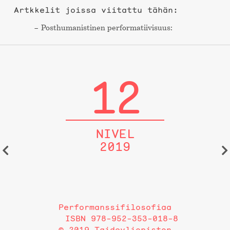
Artkkelit joissa viitattu tähän:
Post­humanistinen performa­tiivisuus:
12
NIVEL
2019
Performanssifilosofiaa
ISBN 978-952-353-018-8
© 2019 Taideyliopiston